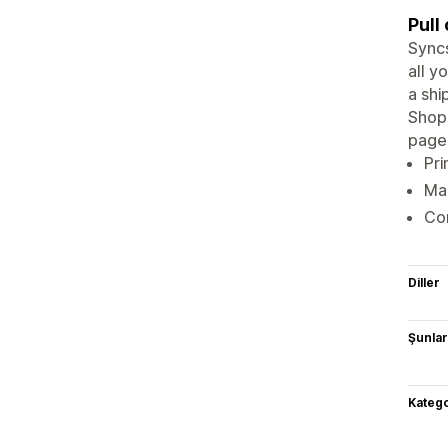
Pull
Syncs
all y
a shi
Shopi
page 
Pri
Ma
Com
Diller
Şunlarl
Katego