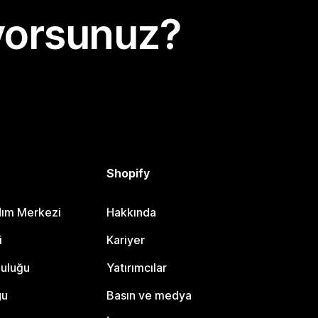
yorsunuz?
Shopify
dım Merkezi
Hakkında
i
Kariyer
luluğu
Yatırımcılar
gu
Basın ve medya