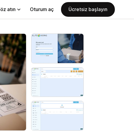
öz atın
Oturum aç
Ücretsiz başlayın