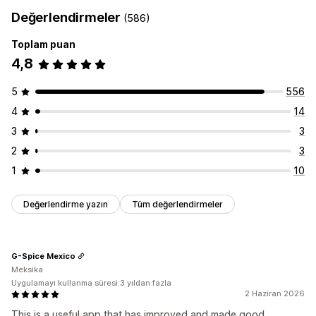
Değerlendirmeler
(586)
Toplam puan
4,8
5
556
4
14
3
3
2
3
1
10
Değerlendirme yazın
Tüm değerlendirmeler
G-Spice Mexico
Meksika
Uygulamayı kullanma süresi:3 yıldan fazla
2 Haziran 2026
This is a useful app that has improved and made good