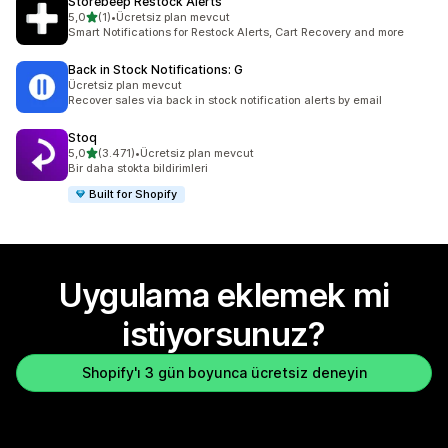
Storebeep Restock Alerts
5 yıldız üzerinden
5,0
(1)
•
Ücretsiz plan mevcut
toplam 1 değerlendirme
Smart Notifications for Restock Alerts, Cart Recovery and more
Back in Stock Notifications: G
Ücretsiz plan mevcut
Recover sales via back in stock notification alerts by email
Stoq
5 yıldız üzerinden
5,0
(3.471)
•
Ücretsiz plan mevcut
toplam 3471 değerlendirme
Bir daha stokta bildirimleri
Built for Shopify
Uygulama eklemek mi
istiyorsunuz?
Shopify'ı 3 gün boyunca ücretsiz deneyin