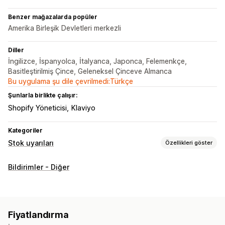
Benzer mağazalarda popüler
Amerika Birleşik Devletleri merkezli
Diller
İngilizce, İspanyolca, İtalyanca, Japonca, Felemenkçe,
Basitleştirilmiş Çince, Geleneksel Çinceve Almanca
Bu uygulama şu dile çevrilmedi:Türkçe
Şunlarla birlikte çalışır:
Shopify Yöneticisi
Klaviyo
Kategoriler
Stok uyarıları
Özellikleri göster
Bildirimler
Bildirimler - Diğer
Otomatik uyarılar
Yeniden stokta
Çoklu dil
E-posta
SMS
Özelleştirme
Bildirim şablonları
Bildirim düğmesi
Açılır pencereler
Fiyatlandırma