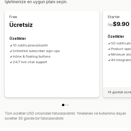
İşletmenize en uygun planı seçin.
Analizler ve raporlama
Envanter raporları
Free
Starter
$9.90
Ücretsiz
/ay
Özellikler
Özellikler
50 notificat
10 notifications/month
Product-spec
Unlimited subscriber sign-ups
Minimum sto
Inline & floating buttons
All integrati
24/7 live chat support
14 günlük ücr
Tüm ücretler USD cinsinden faturalandırılır. Yinelenen ve kullanıma dayalı
ücretler 30 günde bir faturalandırılır.