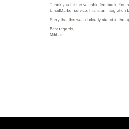
Thank you for the valuable feedback. You a
EmailMarker service, this is an integration
Sorry that this wasn't clearly stated in the 
Best regards,
Mikhail