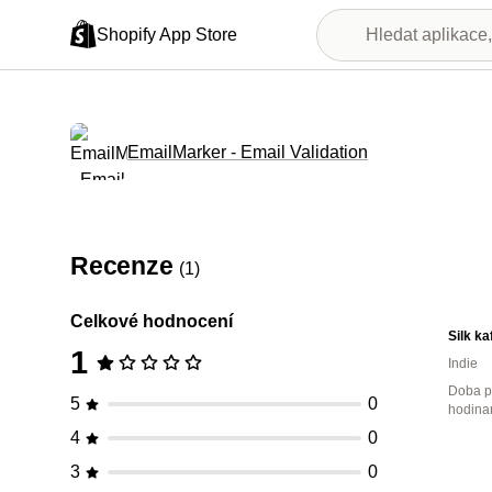
Shopify App Store
EmailMarker ‑ Email Validation
Recenze
(1)
Celkové hodnocení
Silk ka
1
Indie
Doba p
5
0
hodina
4
0
3
0