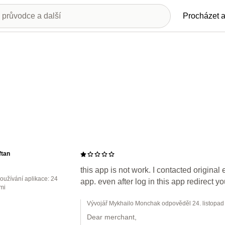
Procházet a
ftan
this app is not work. I contacted original 
oužívání aplikace: 24
app. even after log in this app redirect y
mi
Vývojář Mykhailo Monchak odpověděl 24. listopad
Dear merchant,