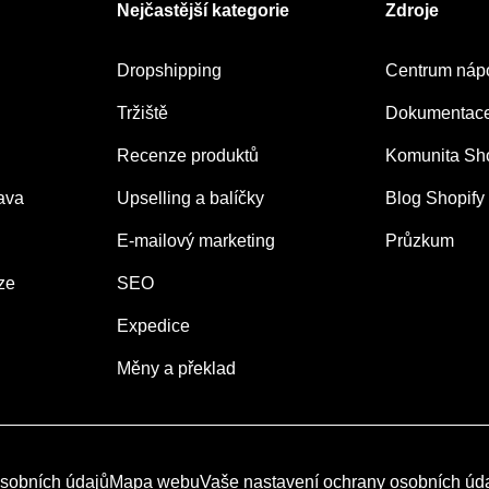
Nejčastější kategorie
Zdroje
Dropshipping
Centrum náp
Tržiště
Dokumentace 
Recenze produktů
Komunita Sho
ava
Upselling a balíčky
Blog Shopify
E-mailový marketing
Průzkum
ze
SEO
Expedice
Měny a překlad
sobních údajů
Mapa webu
Vaše nastavení ochrany osobních úd