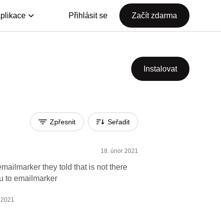
plikace
Přihlásit se
Začít zdarma
Instalovat
Zpřesnit
Seřadit
18. únor 2021
emailmarker they told that is not there
ou to emailmarker
 2021