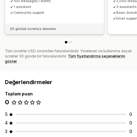
100 messages / month
2,000 messa
1 assistant
3 assistants
Community support
Basic brand
Email suppor
30 günlük ücretsiz deneme
Tüm ücretler USD cinsinden faturalandırılır. Yinelenen ve kullanıma dayalı
ücretler 30 günde bir faturalandırılır.
Tüm fiyatlandırma seçeneklerini
göster
Değerlendirmeler
Toplam puan
0
5
0
4
0
3
0