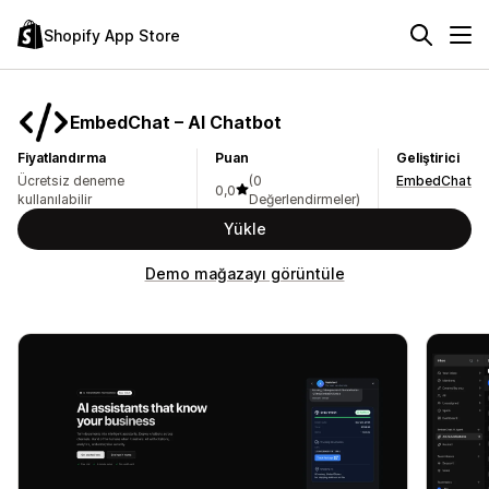
Shopify App Store
EmbedChat – AI Chatbot
Fiyatlandırma
Puan
Geliştirici
Ücretsiz deneme
(0
EmbedChat
0,0
kullanılabilir
Değerlendirmeler)
Yükle
Demo mağazayı görüntüle