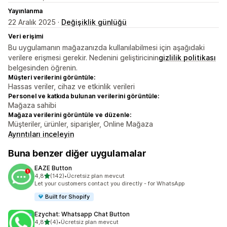
Yayınlanma
22 Aralık 2025 ·
Değişiklik günlüğü
Veri erişimi
Bu uygulamanın mağazanızda kullanılabilmesi için aşağıdaki
verilere erişmesi gerekir. Nedenini geliştiricinin
gizlilik politikası
belgesinden öğrenin.
Müşteri verilerini görüntüle:
Hassas veriler, cihaz ve etkinlik verileri
Personel ve katkıda bulunan verilerini görüntüle:
Mağaza sahibi
Mağaza verilerini görüntüle ve düzenle:
Müşteriler, ürünler, siparişler, Online Mağaza
Ayrıntıları inceleyin
Buna benzer diğer uygulamalar
EAZE Button
5 yıldız üzerinden
4,8
(142)
•
Ücretsiz plan mevcut
toplam 142 değerlendirme
Let your customers contact you directly - for WhatsApp
Built for Shopify
Ezychat: Whatsapp Chat Button
5 yıldız üzerinden
4,8
(4)
•
Ücretsiz plan mevcut
toplam 4 değerlendirme