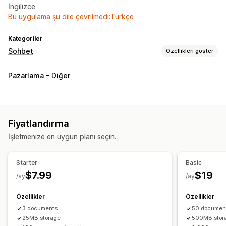
İngilizce
Bu uygulama şu dile çevrilmedi:Türkçe
Kategoriler
Sohbet
Özellikleri göster
Gerçek zamanlı mesajlaşma
Pazarlama - Diğer
Yapay zeka sohbet botu
Canlı sohbet
Aracı analizleri
Otomatik yanıtlar
Sepet kurtarma
SSS
Karşılama
Ürün önerileri
Fiyatlandırma
Hızlı yanıtlar
Sipariş güncellemeleri
İşletmenize en uygun planı seçin.
Özelleştirme
Starter
Basic
Renk ve yazı tipi
Emojiler ve çıkartmalar
$7.99
$19
/ay
/ay
Sohbet penceresi
Çalışma saatleri
Hoş geldiniz mesajları
Sohbet düğmeleri
Sohbet ataması
Aracı avatarı
Özellikler
Özellikler
3 documents
50 documen
25MB storage
500MB stor