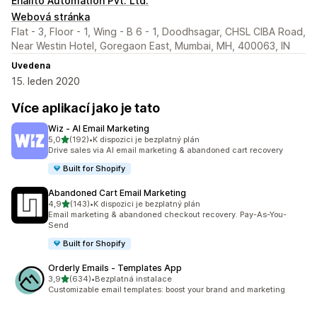
Enalito Automation Pvt. Ltd.
Webová stránka
Flat - 3, Floor - 1, Wing - B 6 - 1, Doodhsagar, CHSL CIBA Road,
Near Westin Hotel, Goregaon East, Mumbai, MH, 400063, IN
Uvedena
15. leden 2020
Více aplikací jako je tato
Wiz ‑ AI Email Marketing
z 5 hvězd
5,0
(192)
•
K dispozici je bezplatný plán
Celkový počet recenzí: 192
Drive sales via AI email marketing & abandoned cart recovery
Built for Shopify
Abandoned Cart Email Marketing
z 5 hvězd
4,9
(143)
•
K dispozici je bezplatný plán
Celkový počet recenzí: 143
Email marketing & abandoned checkout recovery. Pay-As-You-
Send
Built for Shopify
Orderly Emails ‑ Templates App
z 5 hvězd
3,9
(634)
•
Bezplatná instalace
Celkový počet recenzí: 634
Customizable email templates: boost your brand and marketing