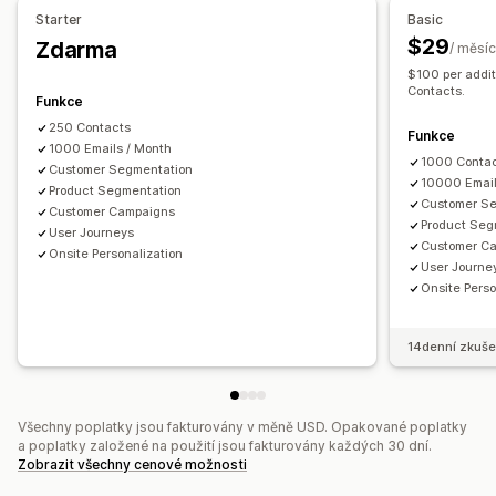
Nástroj pro tvorbu vyskakovacích oken
Starter
Basic
E-maily týkající se poklesu cen
Vlastní slevové kódy
Spouštěče
Šablony
Pravidla cílení
$29
Zdarma
/ měsíc
E-maily týkající se opětovného naskladnění
$100 per addi
E-maily pro získání zákazníků zpět
Doporučené produkty
Contacts.
Funkce
Drip kampaně
Recenze produktů
Vlastní kampaně
250 Contacts
Funkce
1000 Emails / Month
Správa kampaní
1000 Conta
Customer Segmentation
Nástroj Editor
Šablony
10000 Email
Product Segmentation
Customer S
Generování pomocí umělé inteligence
Import a export
Customer Campaigns
Product Seg
User Journeys
E-mailové domény
Customer C
Onsite Personalization
User Journe
Seznam pro shromažďování souhlasu s doručováním e-
Onsite Perso
mailů
Spouštěče a pravidla
Automatizace
Cílení
Geolokace
Segmentace
Označování štítky
Sledování
Vykazování
14denní zkuše
Užitečné informace a tipy
Analytika
Všechny poplatky jsou fakturovány v měně USD. Opakované poplatky
a poplatky založené na použití jsou fakturovány každých 30 dní.
Zobrazit všechny cenové možnosti