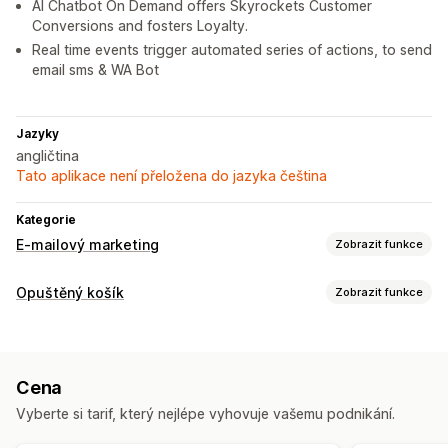
AI Chatbot On Demand offers Skyrockets Customer
Conversions and fosters Loyalty.
Real time events trigger automated series of actions, to send
email sms & WA Bot
Jazyky
angličtina
Tato aplikace není přeložena do jazyka čeština
Kategorie
E-mailový marketing
Zobrazit funkce
Typy kampaní
Opuštěný košík
Zobrazit funkce
E-mailové kampaně
SMS kampaně
Novinky
Obnovení košíku
Automaticky otevíraná okna
Slevy
Propagační akce
E-mailová připomenutí
Personalizované kampaně
Upsellingové e-maily
Cross-sellingové e-maily
Cena
Automatizované postupy
E-maily týkající se košíku
E-maily týkající se pokladny
Vyberte si tarif, který nejlépe vyhovuje vašemu podnikání.
Opuštěný košík
Opuštění procházených položek
Možnosti zobrazení
Uvítací e-maily
Návazné e-maily