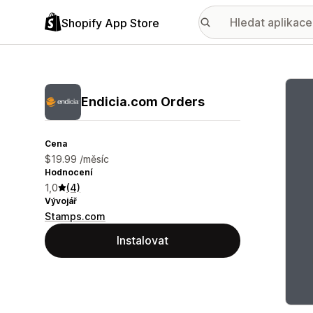
Shopify App Store
Galer
Endicia.com Orders
Cena
$19.99 /měsíc
Hodnocení
1,0
(4)
Vývojář
Stamps.com
Instalovat