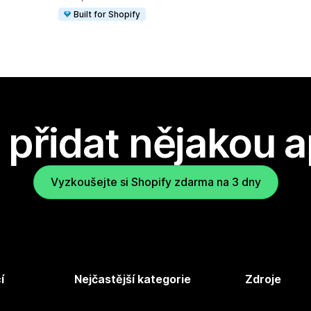
Built for Shopify
přidat nějakou a
Vyzkoušejte si Shopify zdarma na 3 dny
í
Nejčastější kategorie
Zdroje