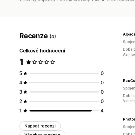
Recenze
(4)
Spojen
Doba p
Celkové hodnocení
Asi ho
1
5
0
EcoCo
4
0
Spojen
3
0
Doba p
2
0
Více n
1
4
Photon
Napsat recenzi
Spojen
Doba p
Všechny recenze