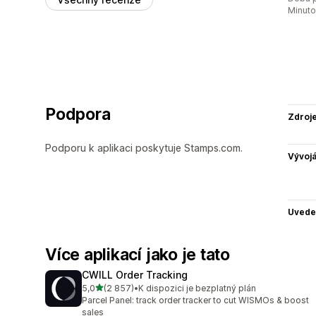
Minut
Podpora
Zdroj
Podporu k aplikaci poskytuje Stamps.com.
Vývojá
Uvede
Více aplikací jako je tato
CWILL Order Tracking
z 5 hvězd
5,0
(2 857)
•
K dispozici je bezplatný plán
Celkový počet recenzí: 2857
Parcel Panel: track order tracker to cut WISMOs & boost
sales