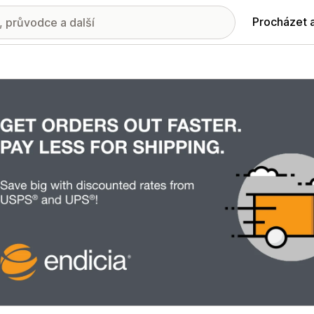
Procházet 
ie propagovaných obrázků