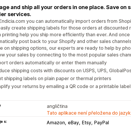
ge and ship all your orders in one place. Save on 
ier services.
Endicia.com you can automatically import orders from Shopi
asily create shipping labels for those orders at discounted 
 printing help you ship more efficiently than ever. And once 
atically post back to your Shopify and other sales channels
e on shipping options, our experts are ready to help by pho
w your sales by connecting to the most popular sales chan
ort orders automatically or enter them manually
uce shipping costs with discounts on USPS, UPS, GlobalPo
nt shipping labels on plain paper or thermal printers
plify your returns by emailing a QR code or a printable label
y
angličtina
Tato aplikace není přeložena do jazyk
e s:
Amazon
eBay
Etsy
PayPal