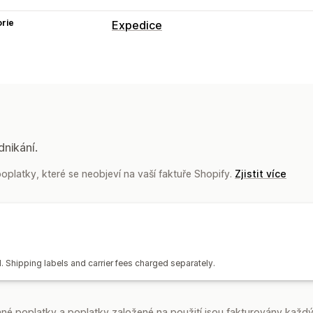
rie
Expedice
dnikání.
platky, které se neobjeví na vaší faktuře Shopify.
Zjistit více
al. Shipping labels and carrier fees charged separately.
é poplatky a poplatky založené na použití jsou fakturovány každý