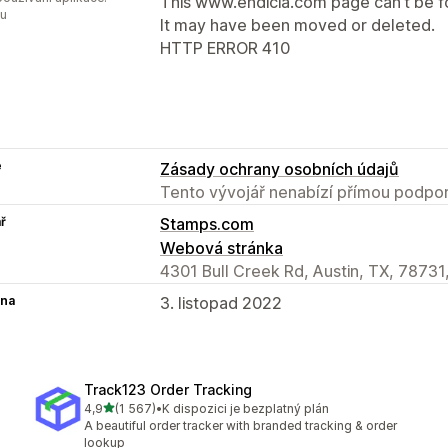
This www.endicia.com page can’t be 
ou
It may have been moved or deleted.
HTTP ERROR 410
e
Zásady ochrany osobních údajů
Tento vývojář nenabízí přímou podpor
ř
Stamps.com
Webová stránka
4301 Bull Creek Rd, Austin, TX, 78731
na
3. listopad 2022
Track123 Order Tracking
z 5 hvězd
4,9
(1 567)
•
K dispozici je bezplatný plán
Celkový počet recenzí: 1567
A beautiful order tracker with branded tracking & order
lookup