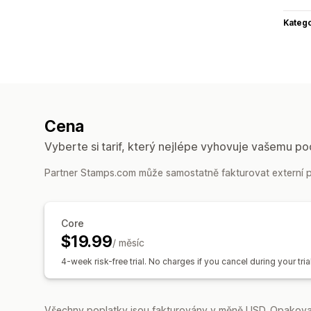
Katego
Cena
Vyberte si tarif, který nejlépe vyhovuje vašemu po
Partner Stamps.com může samostatně fakturovat externí po
Core
$19.99
/ měsíc
4-week risk-free trial. No charges if you cancel during your tri
Všechny poplatky jsou fakturovány v měně USD. Opakovan