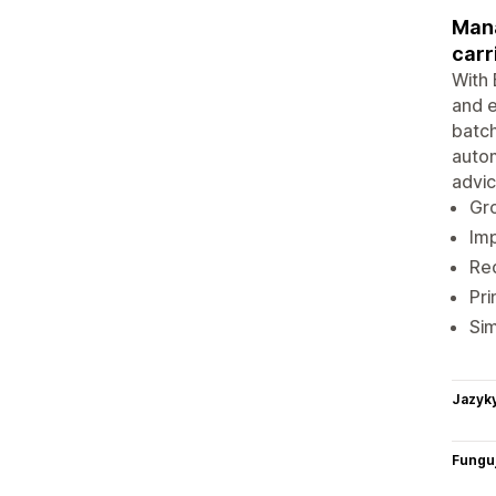
Mana
carr
With 
and e
batch
autom
advic
Gro
Imp
Red
Pri
Sim
Jazyk
Funguj