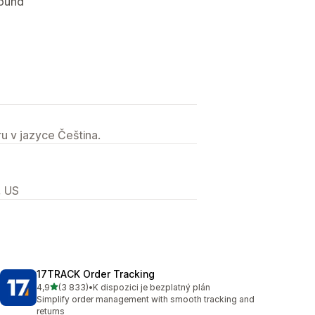
found
u v jazyce Čeština.
, US
17TRACK Order Tracking
z 5 hvězd
4,9
(3 833)
•
K dispozici je bezplatný plán
Celkový počet recenzí: 3833
Simplify order management with smooth tracking and
returns