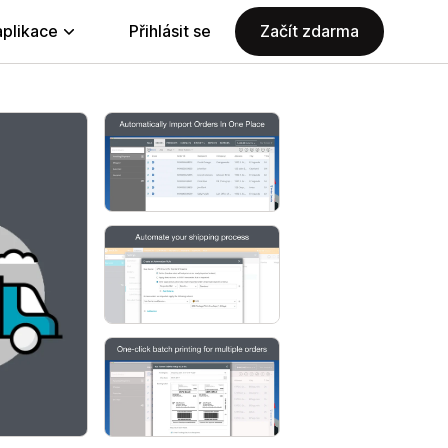
aplikace
Přihlásit se
Začít zdarma