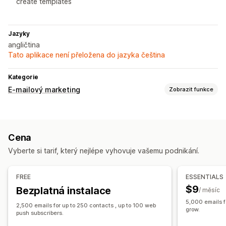
create templates
Jazyky
angličtina
Tato aplikace není přeložena do jazyka čeština
Kategorie
E-mailový marketing
Zobrazit funkce
Typy kampaní
Opuštěný košík
Uvítací e-maily
Návazné e-maily
Cena
E-maily týkající se poklesu cen
Vyberte si tarif, který nejlépe vyhovuje vašemu podnikání.
E-maily týkající se opětovného naskladnění
E-maily pro získání zákazníků zpět
FREE
ESSENTIALS
Správa kampaní
$9
Bezplatná instalace
/ měsíc
Nástroj Editor
Šablony
E-mailové domény
Automatizace
5,000 emails f
2,500 emails for up to 250 contacts , up to 100 web
Analytika
grow.
push subscribers.