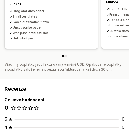
Funkce
Funkce
EVERYTHING 
Drag and drop editor
Premium ema
Email templates
Schedule c
Basic automation flows
Unlimited au
Unsubscribe page
Custom dom
Web push notifications
Subscribers 
Unlimited push
Všechny poplatky jsou fakturovány v měně USD. Opakované poplatky
a poplatky založené na použití jsou fakturovány každých 30 dní.
Recenze
Celkové hodnocení
0
5
0
4
0