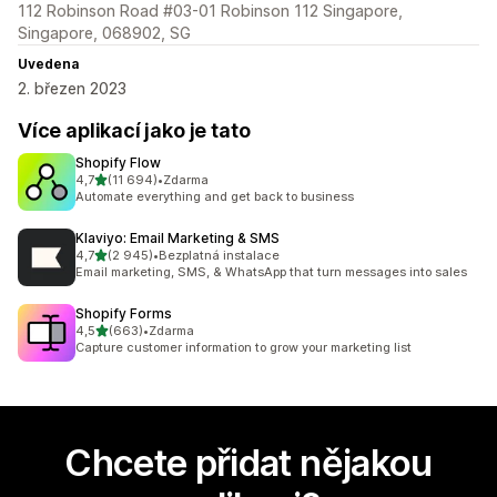
112 Robinson Road #03-01 Robinson 112 Singapore,
Singapore, 068902, SG
Uvedena
2. březen 2023
Více aplikací jako je tato
Shopify Flow
z 5 hvězd
4,7
(11 694)
•
Zdarma
Celkový počet recenzí: 11694
Automate everything and get back to business
Klaviyo: Email Marketing & SMS
z 5 hvězd
4,7
(2 945)
•
Bezplatná instalace
Celkový počet recenzí: 2945
Email marketing, SMS, & WhatsApp that turn messages into sales
Shopify Forms
z 5 hvězd
4,5
(663)
•
Zdarma
Celkový počet recenzí: 663
Capture customer information to grow your marketing list
Chcete přidat nějakou