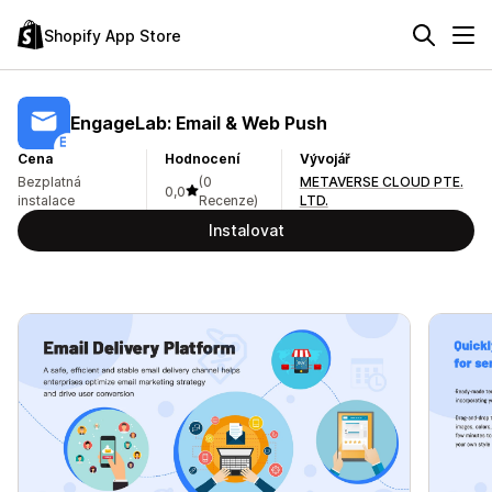
Shopify App Store
EngageLab: Email & Web Push
Cena
Hodnocení
Vývojář
Bezplatná
(0
METAVERSE CLOUD PTE.
0,0
instalace
Recenze)
LTD.
Instalovat