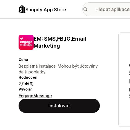
Shopify App Store
Galer
EM: SMS,FB,IG,Email
Marketing
Cena
Bezplatná instalace. Mohou být účtovány
další poplatky.
Hodnocení
2,9
(9)
Vývojář
EngageMessage
Instalovat