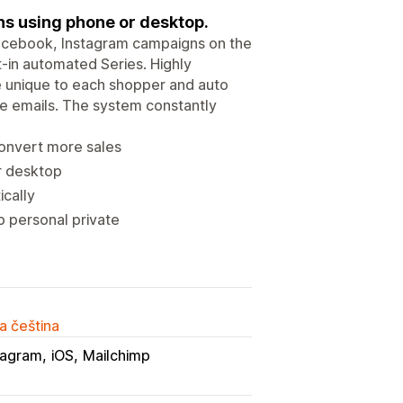
ns using phone or desktop.
acebook, Instagram campaigns on the
t-in automated Series. Highly
e unique to each shopper and auto
the emails. The system constantly
convert more sales
r desktop
cally
p personal private
a čeština
tagram
iOS
Mailchimp