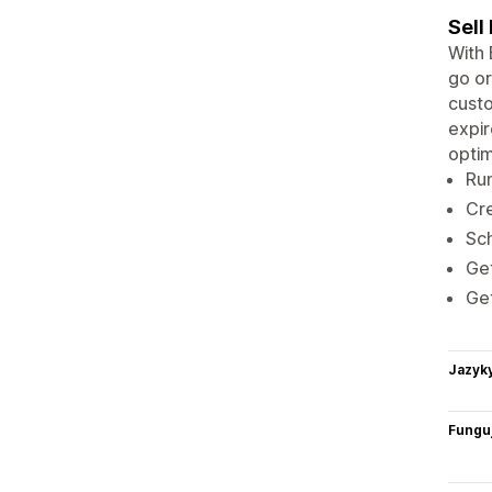
Sell
With
go or
custo
expir
optim
Run
Cre
Sch
Get
Get
Jazyk
Funguj