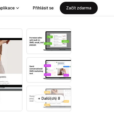
aplikace
Přihlásit se
Začít zdarma
+ Další(ch) 8