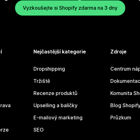
Vyzkoušejte si Shopify zdarma na 3 dny
í
Nejčastější kategorie
Zdroje
Dropshipping
Centrum náp
Tržiště
Dokumentace
Recenze produktů
Komunita Sh
rava
Upselling a balíčky
Blog Shopif
E-mailový marketing
Průzkum
erze
SEO