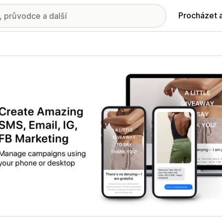
Procházet 
ie propagovaných obrázků