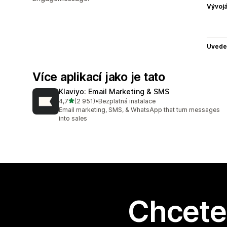
Vývojá
Uvede
Více aplikací jako je tato
Klaviyo: Email Marketing & SMS
z 5 hvězd
4,7
(2 951)
•
Bezplatná instalace
Celkový počet recenzí: 2951
Email marketing, SMS, & WhatsApp that turn messages
into sales
Chcete 