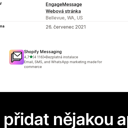
ř
EngageMessage
Webová stránka
Bellevue, WA, US
na
26. červenec 2021
Shopify Messaging
z 5 hvězd
4,7
(4 116)
•
Bezplatná instalace
Celkový počet recenzí: 4116
Email, SMS, and WhatsApp marketing made for
commerce
přidat nějakou a