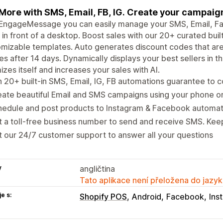
 More with SMS, Email, FB, IG. Create your campaig
 EngageMessage you can easily manage your SMS, Email, F
 in front of a desktop. Boost sales with our 20+ curated buil
mizable templates. Auto generates discount codes that ar
es after 14 days. Dynamically displays your best sellers in 
izes itself and increases your sales with AI.
 20+ built-in SMS, Email, IG, FB automations guarantee to 
ate beautiful Email and SMS campaigns using your phone o
edule and post products to Instagram & Facebook automati
 a toll-free business number to send and receive SMS. Kee
 our 24/7 customer support to answer all your questions
y
angličtina
Tato aplikace není přeložena do jazyk
e s:
Shopify POS
Android
Facebook
Ins