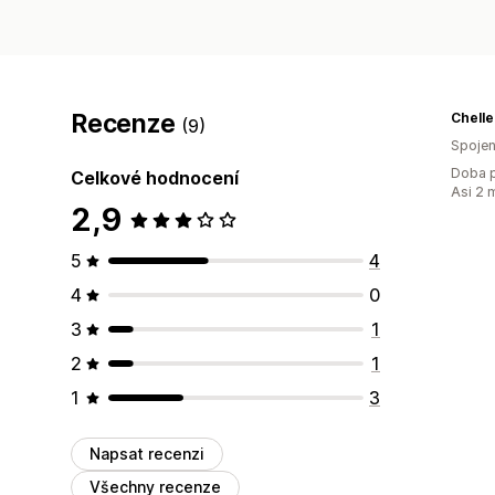
Recenze
Chelle
(9)
Spojen
Doba p
Celkové hodnocení
Asi 2 
2,9
5
4
4
0
3
1
2
1
1
3
Napsat recenzi
Všechny recenze