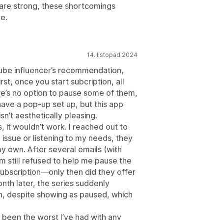
n are strong, these shortcomings
ce.
14. listopad 2024
uTube influencer’s recommendation,
rst, once you start subcription, all
ere’s no option to pause some of them,
 have a pop-up set up, but this app
sn’t aesthetically pleasing.
es, it wouldn’t work. I reached out to
 issue or listening to my needs, they
my own. After several emails (with
m still refused to help me pause the
subscription—only then did they offer
onth later, the series suddenly
n, despite showing as paused, which
 been the worst I’ve had with any