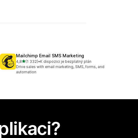
Mailchimp Email SMS Marketing
z 5 hvězd
4,8
(1 332)
•
K dispozici je bezplatný plán
Celkový počet recenzí: 1332
Drive sales with email marketing, SMS, forms, and
automation
plikaci?