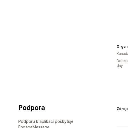
Organi
Kanad
Doba p
dny
Podpora
Zdroj
Podporu k aplikaci poskytuje
EngageMessage.