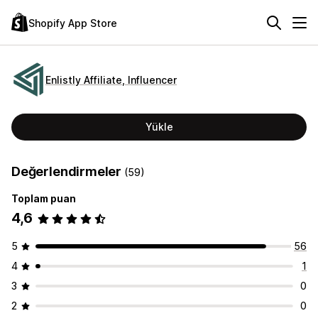
Shopify App Store
Enlistly Affiliate, Influencer
Yükle
Değerlendirmeler
(59)
Toplam puan
4,6
5
56
4
1
3
0
2
0