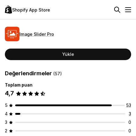
Shopify App Store
Image Slider Pro
Yükle
Değerlendirmeler
(57)
Toplam puan
4,7
5
53
4
3
3
0
2
0