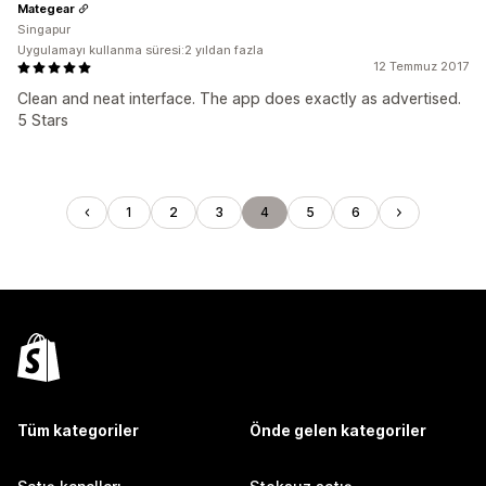
Mategear
Singapur
Uygulamayı kullanma süresi:2 yıldan fazla
12 Temmuz 2017
Clean and neat interface. The app does exactly as advertised.
5 Stars
1
2
3
4
5
6
Tüm kategoriler
Önde gelen kategoriler