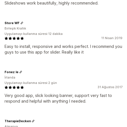
Slideshows work beautifully, highly recommended.
Store WF
Birleşik Krallık
Uygulamayı kullanma süresi:12 dakika
11 Nisan 2019
Easy to install, responsive and works perfect. I recommend you
guys to use this app for slider. Really like it
Fonez Ie
İrlanda
Uygulamayı kullanma süresi:2 gün
31 Ağustos 2017
Very good app, slick looking banner, support very fast to
respond and helpful with anything I needed.
TherapieDecken
Almanya