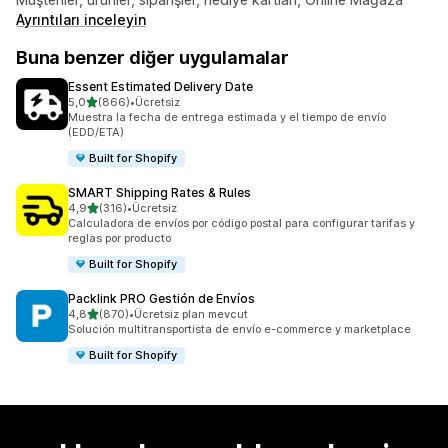
Ayrıntıları inceleyin
Buna benzer diğer uygulamalar
Essent Estimated Delivery Date
5 yıldız üzerinden
5,0
(866)
•
Ücretsiz
toplam 866 değerlendirme
Muestra la fecha de entrega estimada y el tiempo de envío
(EDD/ETA)
Built for Shopify
SMART Shipping Rates & Rules
5 yıldız üzerinden
4,9
(316)
•
Ücretsiz
toplam 316 değerlendirme
Calculadora de envíos por código postal para configurar tarifas y
reglas por producto
Built for Shopify
Packlink PRO Gestión de Envíos
5 yıldız üzerinden
4,8
(870)
•
Ücretsiz plan mevcut
toplam 870 değerlendirme
Solución multitransportista de envío e-commerce y marketplace
Built for Shopify