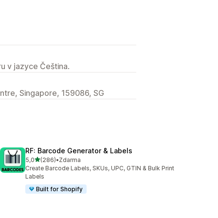
u v jazyce Čeština.
ntre, Singapore, 159086, SG
RF: Barcode Generator & Labels
z 5 hvězd
5,0
(286)
•
Zdarma
Celkový počet recenzí: 286
Create Barcode Labels, SKUs, UPC, GTIN & Bulk Print
Labels
Built for Shopify