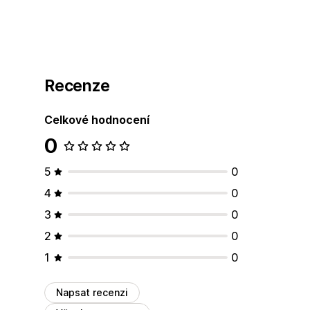
Recenze
Celkové hodnocení
0
5
0
4
0
3
0
2
0
1
0
Napsat recenzi