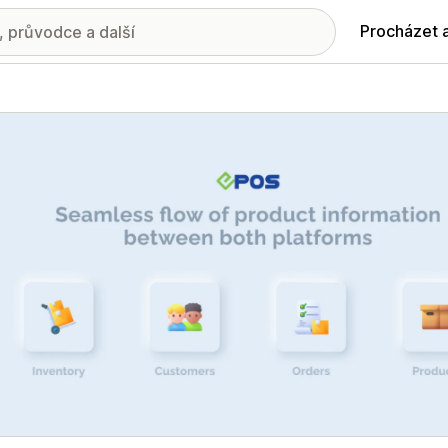
Procházet 
ie propagovaných obrázků