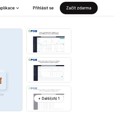
aplikace
Přihlásit se
Začít zdarma
+ Další(ch) 1