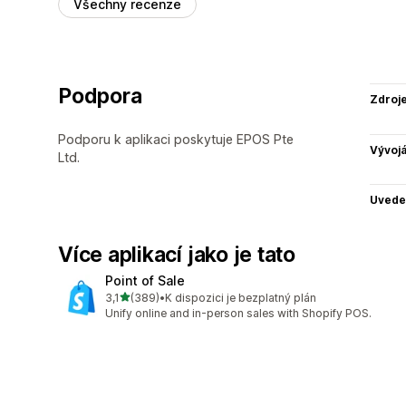
Všechny recenze
Podpora
Zdroj
Podporu k aplikaci poskytuje EPOS Pte
Vývojá
Ltd.
Uvede
Více aplikací jako je tato
Point of Sale
z 5 hvězd
3,1
(389)
•
K dispozici je bezplatný plán
Celkový počet recenzí: 389
Unify online and in-person sales with Shopify POS.