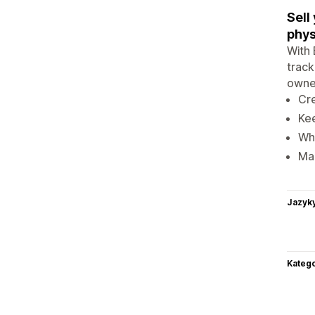
Sell
phys
With 
track
owner
Cre
Kee
Whe
Mai
Jazyk
Katego