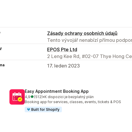
e
Zásady ochrany osobních údajů
Tento vývojář nenabízí přímou podpor
ř
EPOS Pte Ltd
2 Leng Kee Rd, #02-07 Thye Hong Ce
na
17. leden 2023
Easy Appointment Booking App
z 5 hvězd
4,9
(512)
•
K dispozici je bezplatný plán
Celkový počet recenzí: 512
Booking app for services, classes, events, tickets & POS
Built for Shopify