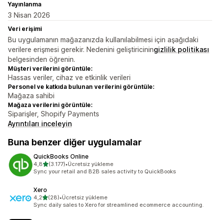
Yayınlanma
3 Nisan 2026
Veri erişimi
Bu uygulamanın mağazanızda kullanılabilmesi için aşağıdaki
verilere erişmesi gerekir. Nedenini geliştiricinin
gizlilik politikası
belgesinden öğrenin.
Müşteri verilerini görüntüle:
Hassas veriler, cihaz ve etkinlik verileri
Personel ve katkıda bulunan verilerini görüntüle:
Mağaza sahibi
Mağaza verilerini görüntüle:
Siparişler, Shopify Payments
Ayrıntıları inceleyin
Buna benzer diğer uygulamalar
QuickBooks Online
5 yıldız üzerinden
4,8
(3.177)
•
Ücretsiz yükleme
toplam 3177 değerlendirme
Sync your retail and B2B sales activity to QuickBooks
Xero
5 yıldız üzerinden
4,2
(28)
•
Ücretsiz yükleme
toplam 28 değerlendirme
Sync daily sales to Xero for streamlined ecommerce accounting.