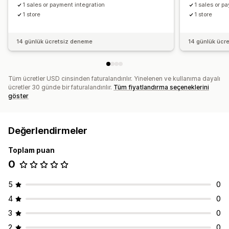
1 sales or payment integration
1 sales or p
1 store
1 store
14 günlük ücretsiz deneme
14 günlük ücr
Tüm ücretler USD cinsinden faturalandırılır. Yinelenen ve kullanıma dayalı
ücretler 30 günde bir faturalandırılır.
Tüm fiyatlandırma seçeneklerini
göster
Değerlendirmeler
Toplam puan
0
5
0
4
0
3
0
2
0