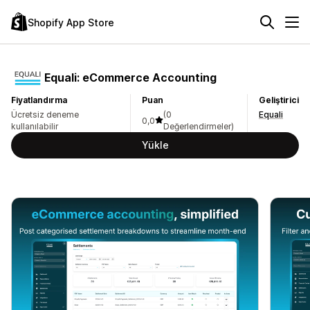
Shopify App Store
Equali: eCommerce Accounting
Fiyatlandırma
Puan
Geliştirici
Ücretsiz deneme
(0
Equali
0,0
kullanılabilir
Değerlendirmeler)
Yükle