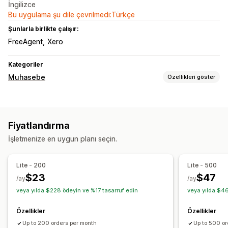
İngilizce
Bu uygulama şu dile çevrilmedi:Türkçe
Şunlarla birlikte çalışır:
FreeAgent
Xero
Kategoriler
Muhasebe
Özellikleri göster
Finansal raporlar
Satışlar ve iadeler
İade ve değişim işlemleri
Özel raporlar
Fiyatlandırma
Performans kontrol paneli
İşletmenize en uygun planı seçin.
Finansal işlemler
Alacak hesapları
Çoklu mağaza
Çoklu para birimi
Lite - 200
Lite - 500
$23
$47
Otomatik veri senkronizasyonu
/ay
/ay
veya yılda $228 ödeyin ve %17 tasarruf edin
veya yılda $46
Günlük satış özeti
Sipariş bilgileri
İşlemler
Ödemeler
Banka mutabakatı
Geçmiş veri aktarımı
Özellikler
Özellikler
Up to 200 orders per month
Up to 500 or