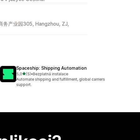
305, Hangzhou, ZJ,
Spaceship: Shipping Automation
z 5 hvězd
5,0
(5)
•
Bezplatná instalace
Celkový počet recenzí: 5
Automate shipping and fulfillment, global carriers
support.