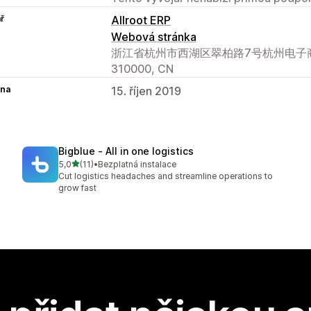
ř
Allroot ERP
Webová stránka
浙江省杭州市西湖区翠柏路7号杭州电子商务产业园
310000, CN
na
15. říjen 2019
Bigblue ‑ All in one logistics
z 5 hvězd
5,0
(11)
•
Bezplatná instalace
Celkový počet recenzí: 11
Cut logistics headaches and streamline operations to
grow fast