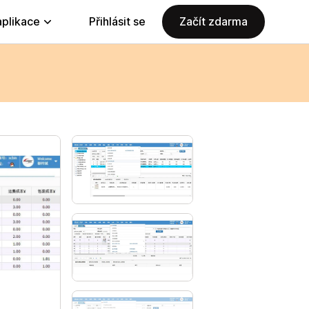
aplikace
Přihlásit se
Začít zdarma