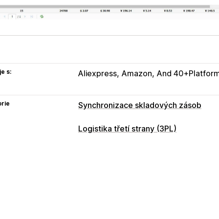
e s:
Aliexpress
Amazon
And 40+Platfor
rie
Synchronizace skladových zásob
Logistika třetí strany (3PL)