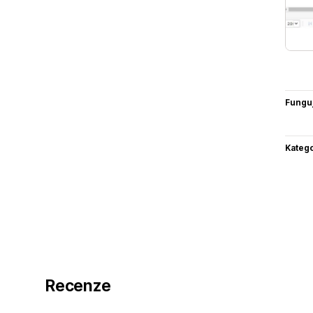
Funguj
Katego
Recenze