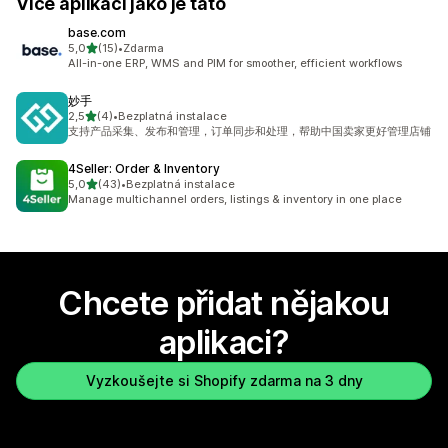
Více aplikací jako je tato
base.com
z 5 hvězd
5,0
(15)
•
Zdarma
Celkový počet recenzí: 15
All-in-one ERP, WMS and PIM for smoother, efficient workflows
妙手
z 5 hvězd
2,5
(4)
•
Bezplatná instalace
Celkový počet recenzí: 4
支持产品采集、发布和管理，订单同步和处理，帮助中国卖家更好管理店铺
4Seller: Order & Inventory
z 5 hvězd
5,0
(43)
•
Bezplatná instalace
Celkový počet recenzí: 43
Manage multichannel orders, listings & inventory in one place
Chcete přidat nějakou
aplikaci?
Vyzkoušejte si Shopify zdarma na 3 dny