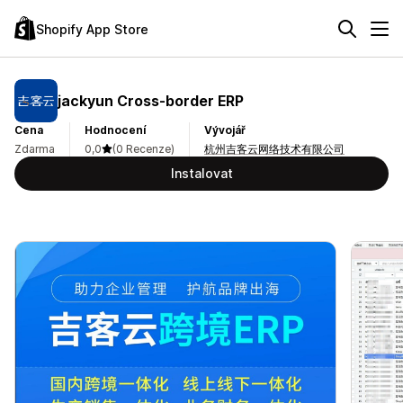
Shopify App Store
jackyun Cross‑border ERP
Cena
Hodnocení
Vývojář
Zdarma
0,0
(0 Recenze)
杭州吉客云网络技术有限公司
Instalovat