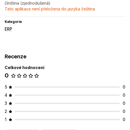
čínština (zjednodušená)
Tato aplikace není přeložena do jazyka čeština
Kategorie
ERP
Recenze
Celkové hodnocení
0
5
0
4
0
3
0
2
0
1
0