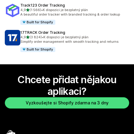
Track123 Order Tracking
z 5 hvězd
4,9
(1 566)
•
K dispozici je bezplatný plán
Celkový počet recenzí: 1566
A beautiful order tracker with branded tracking & order lookup
Built for Shopify
17TRACK Order Tracking
z 5 hvězd
4,9
(3 824)
•
K dispozici je bezplatný plán
Celkový počet recenzí: 3824
Simplify order management with smooth tracking and returns
Built for Shopify
Chcete přidat nějakou
aplikaci?
Vyzkoušejte si Shopify zdarma na 3 dny