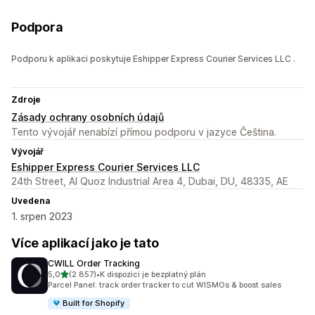
Podpora
Podporu k aplikaci poskytuje Eshipper Express Courier Services LLC .
Zdroje
Zásady ochrany osobních údajů
Tento vývojář nenabízí přímou podporu v jazyce Čeština.
Vývojář
Eshipper Express Courier Services LLC
24th Street, Al Quoz Industrial Area 4, Dubai, DU, 48335, AE
Uvedena
1. srpen 2023
Více aplikací jako je tato
CWILL Order Tracking
z 5 hvězd
5,0
(2 857)
•
K dispozici je bezplatný plán
Celkový počet recenzí: 2857
Parcel Panel: track order tracker to cut WISMOs & boost sales
Built for Shopify