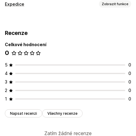
Expedice
Zobrazit funkce
Štítky a balení
Vytváření štítků
Synchronizace objednávek
Recenze
Řízení zásilek
Celkové hodnocení
Synchronizace objednávek
Sledování v reálném čase
0
5
0
4
0
3
0
2
0
1
0
Napsat recenzi
Všechny recenze
Zatím žádné recenze