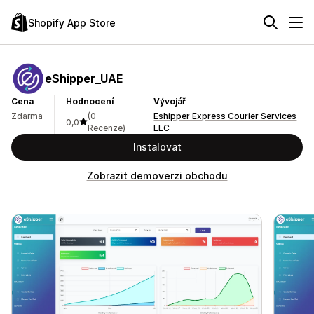
Shopify App Store
eShipper_UAE
Cena
Hodnocení
Vývojář
Zdarma
(0
Eshipper Express Courier Services
0,0
Recenze)
LLC
Instalovat
Zobrazit demoverzi obchodu