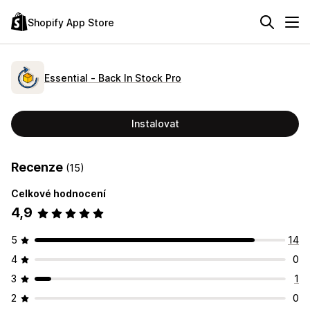
Shopify App Store
Essential ‑ Back In Stock Pro
Instalovat
Recenze
(15)
Celkové hodnocení
4,9
5
14
4
0
3
1
2
0