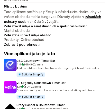
Přístup k datům
Tato aplikace potřebuje přístup k následujícím datům, aby ve
vašem obchodu mohla fungovat. Důvody zjistíte v
zásadách
ochrany osobních údajů
vývojáře.
Zobrazovat údaje o zaměstnancích a spolupracovnících:
Majitel obchodu
Zobrazit a upravit údaje obchodu:
Produkty, Online obchod
Zobrazit podrobnosti
Více aplikací jako je tato
GSC Countdown Timer Bar
z 5 hvězd
4,9
(484)
•
Zdarma
Celkový počet recenzí: 484
Add countdown timer bar to create urgency & boost flash sales
Built for Shopify
VR Urgency Countdown Timer Bar
z 5 hvězd
5,0
(80)
•
Zdarma
Celkový počet recenzí: 80
Create scarcity with low stock counter and sticky add to cart
Built for Shopify
Profy Banner & Countdown Timer
z 5 hvězd
4,9
(119)
•
K dispozici je bezplatný plán