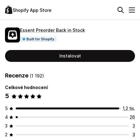
Shopify App Store
Essent Preorder Back in Stock
Built for Shopify
Instalovat
Recenze
(1 192)
Celkové hodnocení
5
5
1,2 tis.
4
26
3
3
2
3