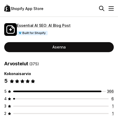
Shopify App Store
Essential AI SEO: AI Blog Post
Built for Shopify
Asenna
Arvostelut
(375)
Kokonaisarvio
5
5
366
4
6
3
1
2
1