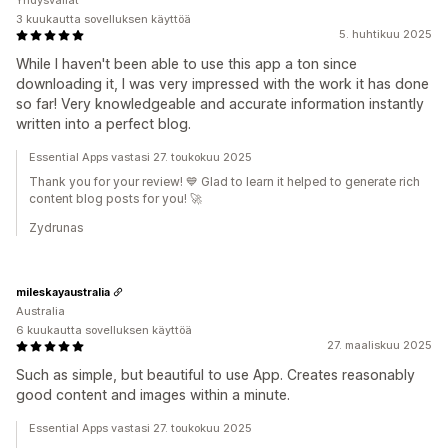
Yhdysvallat
3 kuukautta sovelluksen käyttöä
5. huhtikuu 2025
While I haven't been able to use this app a ton since
downloading it, I was very impressed with the work it has done
so far! Very knowledgeable and accurate information instantly
written into a perfect blog.
Essential Apps vastasi 27. toukokuu 2025
Thank you for your review! 💙 Glad to learn it helped to generate rich
content blog posts for you! 🚀
Zydrunas
mileskayaustralia
Australia
6 kuukautta sovelluksen käyttöä
27. maaliskuu 2025
Such as simple, but beautiful to use App. Creates reasonably
good content and images within a minute.
Essential Apps vastasi 27. toukokuu 2025