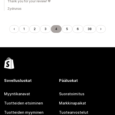
Thank you for your review! 💙
Zydrunas
1
2
3
4
5
6
38
Sovellusluokat
Pääluokat
Myyntikanavat
Suoratoimitus
Tuotteiden etsiminen
Markkinapaikat
Tuotteiden myyminen
Tuotearvostelut