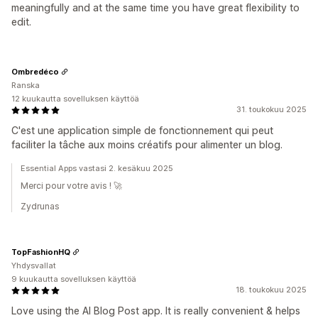
meaningfully and at the same time you have great flexibility to
edit.
Ombredéco
Ranska
12 kuukautta sovelluksen käyttöä
31. toukokuu 2025
C'est une application simple de fonctionnement qui peut
faciliter la tâche aux moins créatifs pour alimenter un blog.
Essential Apps vastasi 2. kesäkuu 2025
Merci pour votre avis ! 🚀
Zydrunas
TopFashionHQ
Yhdysvallat
9 kuukautta sovelluksen käyttöä
18. toukokuu 2025
Love using the AI Blog Post app. It is really convenient & helps