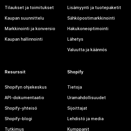
Tilaukset ja toimitukset
Lisämyynti ja tuotepaketit
Kaupan suunnittelu
Sähköpostimarkkinointi
Markkinointi ja konversio
Hakukoneoptimointi
Kaupan hallinnointi
Lähetys
Valuutta ja käännös
Resurssit
Shopify
Shopifyn ohjekeskus
Tietoja
API-dokumentaatio
Uramahdollisuudet
Shopify-yhteisö
Sijoittajat
Shopify-blogi
Lehdistö ja media
Tutkimus
Kumppanit