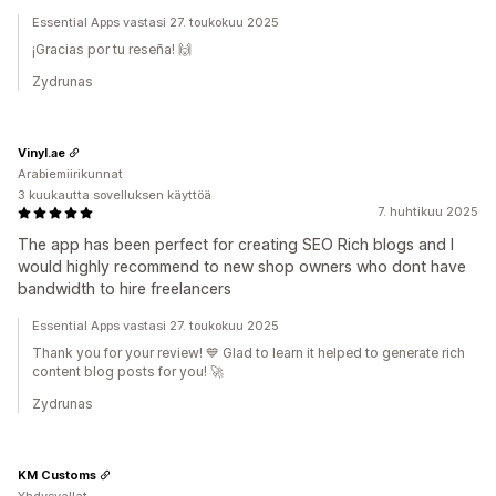
Essential Apps vastasi 27. toukokuu 2025
¡Gracias por tu reseña! 🙌
Zydrunas
Vinyl.ae
Arabiemiirikunnat
3 kuukautta sovelluksen käyttöä
7. huhtikuu 2025
The app has been perfect for creating SEO Rich blogs and I
would highly recommend to new shop owners who dont have
bandwidth to hire freelancers
Essential Apps vastasi 27. toukokuu 2025
Thank you for your review! 💙 Glad to learn it helped to generate rich
content blog posts for you! 🚀
Zydrunas
KM Customs