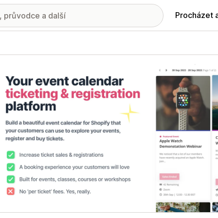
Procházet 
ie propagovaných obrázků