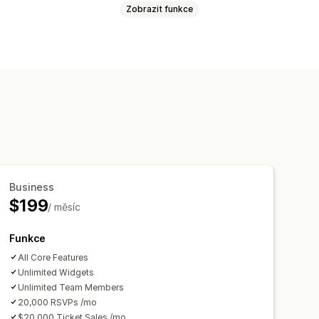
Zobrazit funkce
tní události
limity
Prodej vstupenek
ní
Správa zaměstnanců
t
Vlastní vstupenky
Business
Prosazování značky
Vlastní CSS
$199
/ měsíc
Funkce
All Core Features
Unlimited Widgets
Unlimited Team Members
20,000 RSVPs /mo
$20,000 Ticket Sales /mo