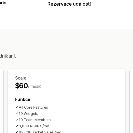
rie
Rezervace událostí
Typ akce
Kurzy
Služby
Prezenční
Online
Vlas
Správa rezervací
Kalendář
Rušení rezervací
Kapacitní 
Synchronizace dat
E-mailová oznáme
dnikání.
Přizpůsobení
Rezervační stránky
Kalendářní widge
Scale
Vlastní formuláře
Vlastní notifikace
$60
/ měsíc
Funkce
All Core Features
10 Widgets
10 Team Members
3,000 RSVPs /mo
$3,000 Ticket Sales /mo