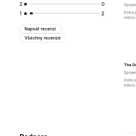
2
0
Spojen
Doba p
1
2
měsíci
Napsat recenzi
Všechny recenze
The D
Spojen
Doba p
měsíci