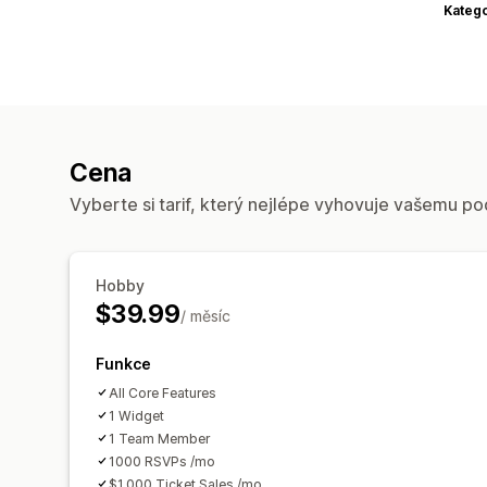
Katego
Cena
Vyberte si tarif, který nejlépe vyhovuje vašemu po
Hobby
$39.99
/ měsíc
Funkce
All Core Features
1 Widget
1 Team Member
1000 RSVPs /mo
$1,000 Ticket Sales /mo