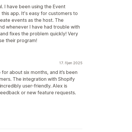
ul. I have been using the Event
his app. It's easy for customers to
reate events as the host. The
and whenever I have had trouble with
 and fixes the problem quickly! Very
se their program!
17. říjen 2025
or about six months, and it’s been
mers. The integration with Shopify
ncredibly user-friendly. Alex is
feedback or new feature requests.