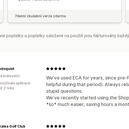
7denní zkušební verze zdarma
é poplatky a poplatky založené na použití jsou fakturovány každý
udoquist
é království
We've used ECA for years, since pre-
oužívání aplikace:
helpful during that period). Always re
ež 2 roky
stupid questions.
We've recently started using the Shopi
*so* much easier, saving hours a mont
alea Golf Club