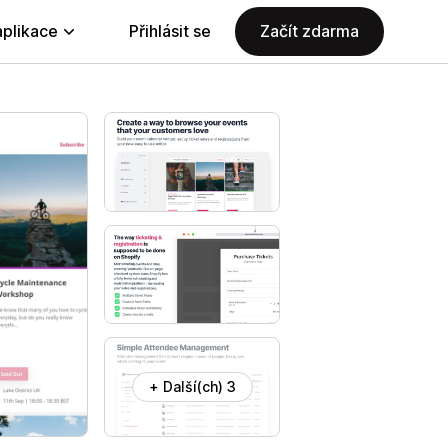
aplikace
Přihlásit se
Začít zdarma
+ Další(ch) 3