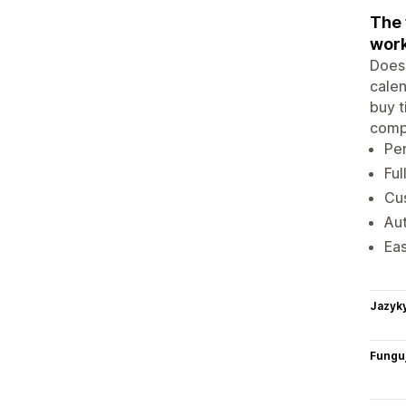
The 
wor
Does 
calen
buy t
compl
Per
Ful
Cus
Aut
Eas
Jazyk
Funguj