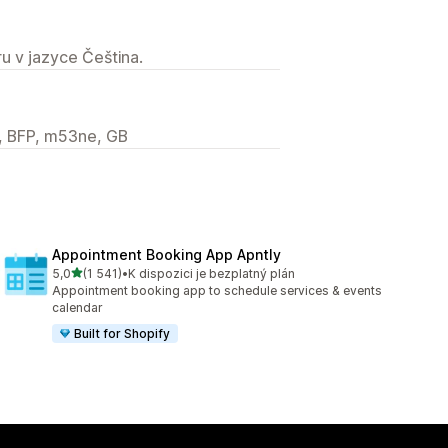
u v jazyce Čeština.
d, BFP, m53ne, GB
Appointment Booking App Apntly
z 5 hvězd
5,0
(1 541)
•
K dispozici je bezplatný plán
Celkový počet recenzí: 1541
Appointment booking app to schedule services & events
calendar
Built for Shopify