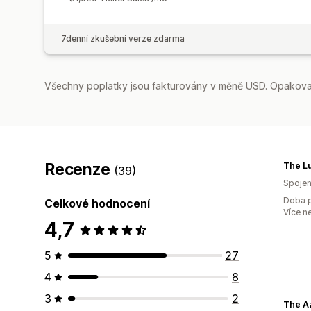
7denní zkušební verze zdarma
Všechny poplatky jsou fakturovány v měně USD. Opakovan
Recenze
The L
(39)
Spojen
Doba p
Celkové hodnocení
Více n
4,7
5
27
4
8
3
2
The Az