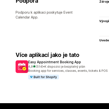
Podpora
Zdroj
Podporu k aplikaci poskytuje Event
Calendar App.
Vývojá
Uvede
Více aplikací jako je tato
Easy Appointment Booking App
z 5 hvězd
4,9
(514)
•
K dispozici je bezplatný plán
Celkový počet recenzí: 514
Booking app for services, classes, events, tickets & POS
Built for Shopify