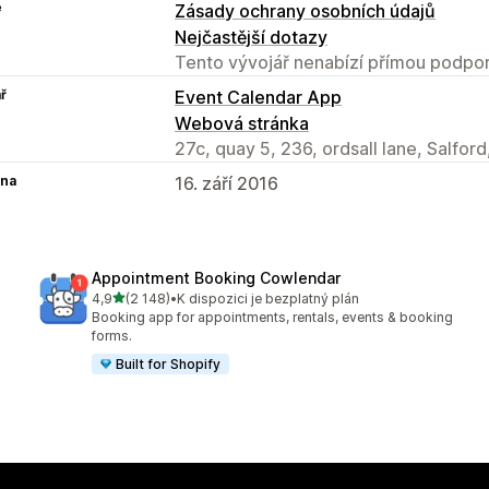
e
Zásady ochrany osobních údajů
Nejčastější dotazy
Tento vývojář nenabízí přímou podpor
ř
Event Calendar App
Webová stránka
27c, quay 5, 236, ordsall lane, Salfor
na
16. září 2016
Appointment Booking Cowlendar
z 5 hvězd
4,9
(2 148)
•
K dispozici je bezplatný plán
Celkový počet recenzí: 2148
Booking app for appointments, rentals, events & booking
forms.
Built for Shopify