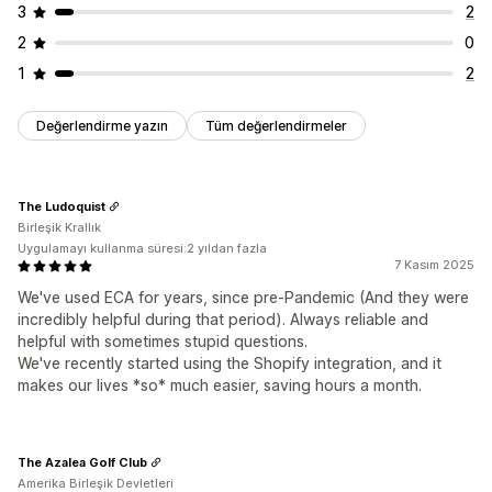
3
2
2
0
1
2
Değerlendirme yazın
Tüm değerlendirmeler
The Ludoquist
Birleşik Krallık
Uygulamayı kullanma süresi:2 yıldan fazla
7 Kasım 2025
We've used ECA for years, since pre-Pandemic (And they were
incredibly helpful during that period). Always reliable and
helpful with sometimes stupid questions.
We've recently started using the Shopify integration, and it
makes our lives *so* much easier, saving hours a month.
The Azalea Golf Club
Amerika Birleşik Devletleri