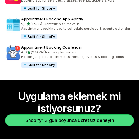
Booking app for services, classes, events, tickets & POS
Built for Shopify
Appointment Booking App Apntly
5 yıldız üzerinden
5,0
(1.538)
•
Ücretsiz plan mevcut
toplam 1538 değerlendirme
Appointment booking app to schedule services & events calendar
Built for Shopify
Appointment Booking Cowlendar
5 yıldız üzerinden
4,9
(2.147)
•
Ücretsiz plan mevcut
toplam 2147 değerlendirme
Booking app for appointments, rentals, events & booking forms.
Built for Shopify
Uygulama eklemek mi
istiyorsunuz?
Shopify'ı 3 gün boyunca ücretsiz deneyin