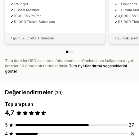
Özel formlar
Özel bildirimler
Marka öğeleri
Özel CSS
1 Widget
10 Widgets
1 Team Member
10 Team Me
1000 RSVPs /mo
3,000 RSVP
$1,000 Ticket Sales /mo
$3,000 Tick
7 günlük ücretsiz deneme
7 günlük ücre
Tüm ücretler USD cinsinden faturalandırılır. Yinelenen ve kullanıma dayalı
ücretler 30 günde bir faturalandırılır.
Tüm fiyatlandırma seçeneklerini
göster
Değerlendirmeler
(39)
Toplam puan
4,7
5
27
4
8