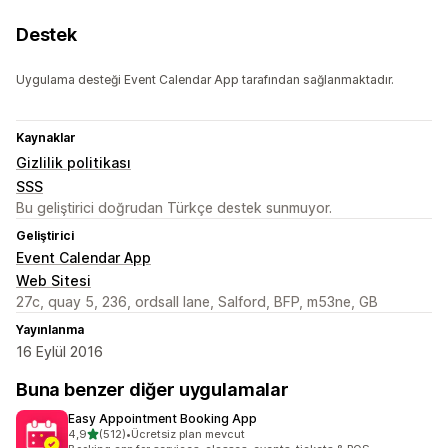
Destek
Uygulama desteği Event Calendar App tarafından sağlanmaktadır.
Kaynaklar
Gizlilik politikası
SSS
Bu geliştirici doğrudan Türkçe destek sunmuyor.
Geliştirici
Event Calendar App
Web Sitesi
27c, quay 5, 236, ordsall lane, Salford, BFP, m53ne, GB
Yayınlanma
16 Eylül 2016
Buna benzer diğer uygulamalar
Easy Appointment Booking App
5 yıldız üzerinden
4,9
(512)
•
Ücretsiz plan mevcut
toplam 512 değerlendirme