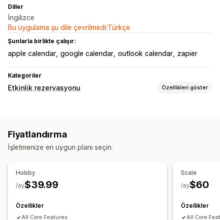
Diller
İngilizce
Bu uygulama şu dile çevrilmedi:Türkçe
Şunlarla birlikte çalışır:
apple calendar
google calendar
outlook calendar
zapier
Kategoriler
Etkinlik rezervasyonu
Özellikleri göster
Etkinlik türü
Sınıflar
Hizmetler
Yüz yüze
Online
Özel etkinlikler
Fiyatlandırma
Rezervasyon yönetimi
İşletmenize en uygun planı seçin.
Takvim
Rezervasyon iptali
Kapasite sınırları
Bilet işlemleri
Veri senkronizasyonu
E-posta bildirimleri
Hobby
Scale
Personel yönetimi
$39.99
$60
/ay
/ay
Özelleştirme
Özellikler
Özellikler
Rezervasyon sayfaları
Takvim widget’ı
Özel biletler
All Core Features
All Core Fea