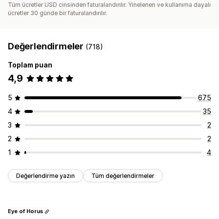
Tüm ücretler USD cinsinden faturalandırılır. Yinelenen ve kullanıma dayalı
ücretler 30 günde bir faturalandırılır.
Değerlendirmeler
(718)
Toplam puan
4,9
5
675
4
35
3
2
2
2
1
4
Değerlendirme yazın
Tüm değerlendirmeler
Eye of Horus