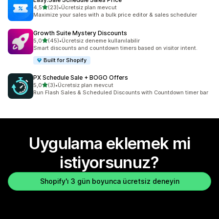
5 yıldız üzerinden
4,5
(23)
•
Ücretsiz plan mevcut
toplam 23 değerlendirme
Maximize your sales with a bulk price editor & sales scheduler
Growth Suite Mystery Discounts
5 yıldız üzerinden
5,0
(45)
•
Ücretsiz deneme kullanılabilir
toplam 45 değerlendirme
Smart discounts and countdown timers based on visitor intent.
Built for Shopify
PX Schedule Sale + BOGO Offers
5 yıldız üzerinden
5,0
(3)
•
Ücretsiz plan mevcut
toplam 3 değerlendirme
Run Flash Sales & Scheduled Discounts with Countdown timer bar
Uygulama eklemek mi
istiyorsunuz?
Shopify'ı 3 gün boyunca ücretsiz deneyin