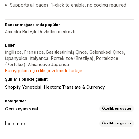
Supports all pages, 1-click to enable, no coding required
Benzer mağazalarda popüler
Amerika Birleşik Devletleri merkezli
Diller
İngilizce, Fransızca, Basitleştirilmiş Çince, Geleneksel Çince,
İspanyolca, İtalyanca, Portekizce (Brezilya), Portekizce
(Portekiz), Almancave Japonca
Bu uygulama şu dile çevrilmedi:Türkçe
Şunlarla birlikte çalışır:
Shopify Yöneticisi
Hextom: Translate & Currency
Kategoriler
Geri sayım saati
Özellikleri göster
Görüntüleme seçenekleri
İndirimler
Özellikleri göster
Özel CSS
Renk ve yazı tipi
Özel metin
Özel konum
İndirim türleri
Duyuru çubuğu
Yapışkan banner
Animasyonlar