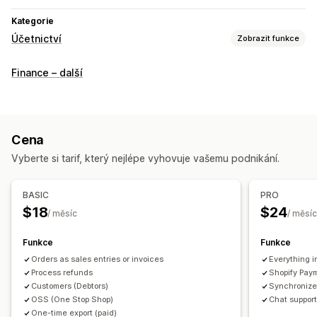
Kategorie
Účetnictví
Zobrazit funkce
Finanční výkazy
Finance – další
Daň z prodeje
Finanční operace
Účtování a fakturace
Více měn
Cena
Vyberte si tarif, který nejlépe vyhovuje vašemu podnikání.
Automatizovaná synchronizace dat
Mapování daně z prodeje
BASIC
PRO
$18
$24
/ měsíc
/ měsíc
Funkce
Funkce
Orders as sales entries or invoices
Everything 
Process refunds
Shopify Pay
Customers (Debtors)
Synchronizes
OSS (One Stop Shop)
Chat support
One-time export (paid)