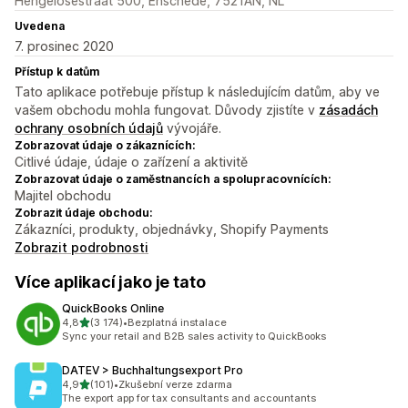
Hengelosestraat 500, Enschede, 7521AN, NL
Uvedena
7. prosinec 2020
Přístup k datům
Tato aplikace potřebuje přístup k následujícím datům, aby ve
vašem obchodu mohla fungovat. Důvody zjistíte v
zásadách
ochrany osobních údajů
vývojáře.
Zobrazovat údaje o zákaznících:
Citlivé údaje, údaje o zařízení a aktivitě
Zobrazovat údaje o zaměstnancích a spolupracovnících:
Majitel obchodu
Zobrazit údaje obchodu:
Zákazníci, produkty, objednávky, Shopify Payments
Zobrazit podrobnosti
Více aplikací jako je tato
QuickBooks Online
z 5 hvězd
4,8
(3 174)
•
Bezplatná instalace
Celkový počet recenzí: 3174
Sync your retail and B2B sales activity to QuickBooks
DATEV > Buchhaltungsexport Pro
z 5 hvězd
4,9
(101)
•
Zkušební verze zdarma
Celkový počet recenzí: 101
The export app for tax consultants and accountants