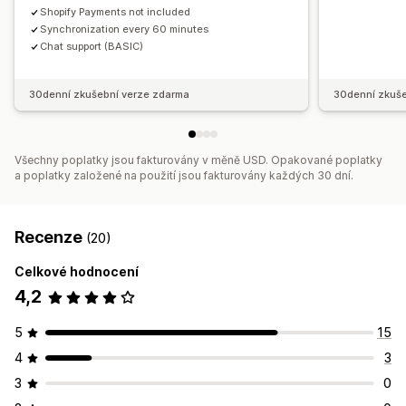
Shopify Payments not included
Synchronization every 60 minutes
Chat support (BASIC)
30denní zkušební verze zdarma
30denní zkuše
Všechny poplatky jsou fakturovány v měně USD. Opakované poplatky
a poplatky založené na použití jsou fakturovány každých 30 dní.
Recenze
(20)
Celkové hodnocení
4,2
5
15
4
3
3
0