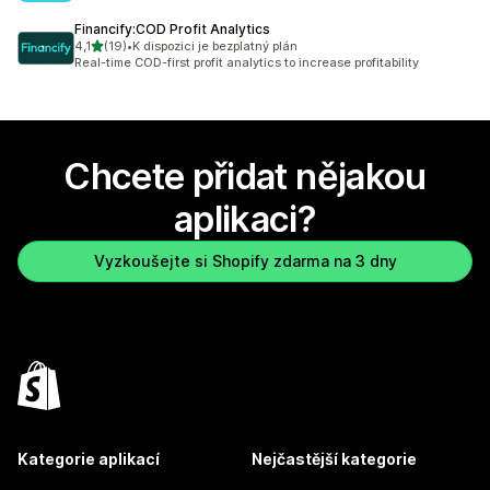
Financify:COD Profit Analytics
z 5 hvězd
4,1
(19)
•
K dispozici je bezplatný plán
Celkový počet recenzí: 19
Real-time COD-first profit analytics to increase profitability
Chcete přidat nějakou
aplikaci?
Vyzkoušejte si Shopify zdarma na 3 dny
Kategorie aplikací
Nejčastější kategorie