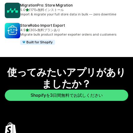
MigrationPro: Store Migration
5つ星中
5.0
(171)
•
無料インストール
合計レビュー数：171件
Import & migrate your full store data in bulk — zero downtime
StoreRobo Import Export
5つ星中
4.5
(30)
•
無料プランあり
合計レビュー数：30件
Migrate bulk product importer exporter orders and customers
Built for Shopify
使ってみたいアプリがあり
ましたか？
Shopifyを3日間無料でお試しください