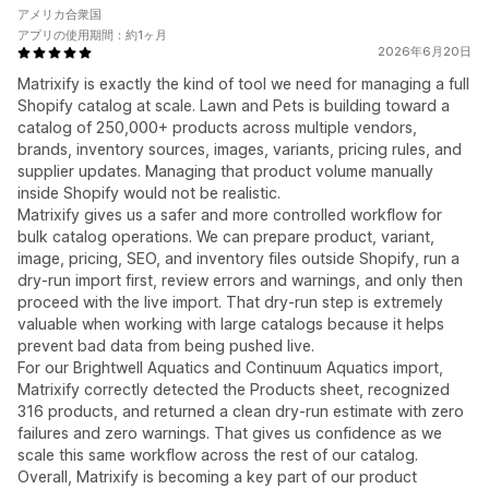
アメリカ合衆国
アプリの使用期間：約1ヶ月
2026年6月20日
Matrixify is exactly the kind of tool we need for managing a full
Shopify catalog at scale. Lawn and Pets is building toward a
catalog of 250,000+ products across multiple vendors,
brands, inventory sources, images, variants, pricing rules, and
supplier updates. Managing that product volume manually
inside Shopify would not be realistic.
Matrixify gives us a safer and more controlled workflow for
bulk catalog operations. We can prepare product, variant,
image, pricing, SEO, and inventory files outside Shopify, run a
dry-run import first, review errors and warnings, and only then
proceed with the live import. That dry-run step is extremely
valuable when working with large catalogs because it helps
prevent bad data from being pushed live.
For our Brightwell Aquatics and Continuum Aquatics import,
Matrixify correctly detected the Products sheet, recognized
316 products, and returned a clean dry-run estimate with zero
failures and zero warnings. That gives us confidence as we
scale this same workflow across the rest of our catalog.
Overall, Matrixify is becoming a key part of our product