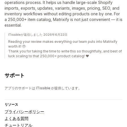
operations process. It helps us handle large-scale Shopify
imports, exports, updates, variants, images, pricing, SEO, and
inventory workflows without editing products one by one. For
a 250,000+ item catalog, Matrixify is not just convenient — it is
essential.
ITissibleが返信しました 2026年6月22日
Reading your review makes everything our team puts into Matrixify
worth it! 🥹
Thank you for taking the time to write this so thoughtfully, and best of
luck scaling to that 250,000+ product catalog! ❤️
サポート
アプリのサポートは ITissible が提供しています。
リソース
プライバシーポリシー
よくある質問
チュートリアル