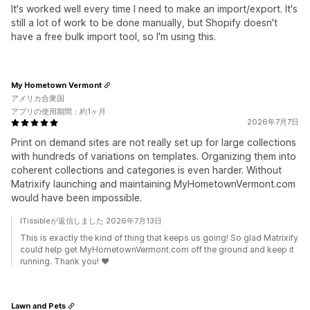
It's worked well every time I need to make an import/export. It's
still a lot of work to be done manually, but Shopify doesn't
have a free bulk import tool, so I'm using this.
My Hometown Vermont
アメリカ合衆国
アプリの使用期間：約1ヶ月
2026年7月7日
Print on demand sites are not really set up for large collections
with hundreds of variations on templates. Organizing them into
coherent collections and categories is even harder. Without
Matrixify launching and maintaining MyHometownVermont.com
would have been impossible.
ITissibleが返信しました 2026年7月13日
This is exactly the kind of thing that keeps us going! So glad Matrixify
could help get MyHometownVermont.com off the ground and keep it
running. Thank you! ❤️
Lawn and Pets