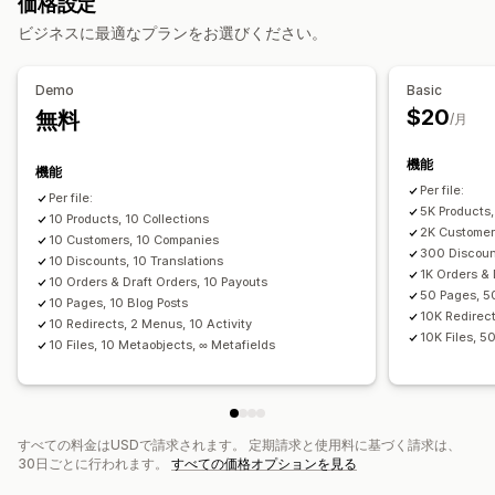
価格設定
スケジュールによる同期
アクション
ビジネスに最適なプランをお選びください。
データ移行
一括削除
SEOの更新
CSVのインポートとエクスポート
一括エクスポート
一括インポート
スケジュール式エクスポート
データ移行
データ同期
バックアップ
検索と絞り込み
Demo
Basic
スケジュール式インポート
FTP/SFTP
暗号化
スケジュール式タスク
一括編集
$20
無料
/月
大きいサイズのファイルに対応
CSV
一括更新
コレクション
お客様
ディスカウント
在庫
メタフィールド
注文
商品
機能
機能
プラットフォーム移行
Per file:
Per file:
5K Products,
10 Products, 10 Collections
2K Customer
10 Customers, 10 Companies
300 Discount
10 Discounts, 10 Translations
1K Orders & 
10 Orders & Draft Orders, 10 Payouts
50 Pages, 5
10 Pages, 10 Blog Posts
10K Redirect
10 Redirects, 2 Menus, 10 Activity
10K Files, 5
10 Files, 10 Metaobjects, ∞ Metafields
すべての料金はUSDで請求されます。 定期請求と使用料に基づく請求は、
30日ごとに行われます。
すべての価格オプションを見る