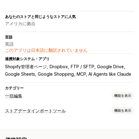
あなたのストアと同じようなストアに人気
アメリカに拠点
言語
英語
このアプリは日本語に翻訳されていません
連携対象システム・アプリ
Shopify管理者ページ
Dropbox
FTP / SFTP
Google Drive
Google Sheets
Google Shopping
MCP, AI Agents like Claude
カテゴリー
一括編集
機能を表示
編集可能なリソース
ストアデータインポートツール
機能を表示
商品
バリエーション
注文
ディスカウント
画像
価格
データ同期
SKUとバーコード
タグ
説明
在庫
メタフィールド
自動更新
在庫の同期
注文の同期
価格の同期
商品の同期
コレクション