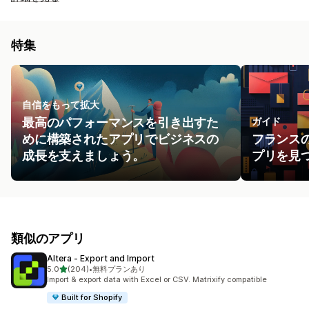
特集
自信をもって拡大
最高のパフォーマンスを引き出すた
ガイド
めに構築されたアプリでビジネスの
フランス
成長を支えましょう。
プリを見
類似のアプリ
Altera ‑ Export and Import
5つ星中
5.0
(204)
•
無料プランあり
合計レビュー数：204件
Import & export data with Excel or CSV. Matrixify compatible
Built for Shopify