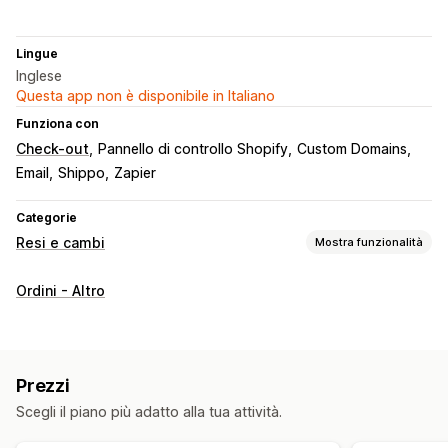
Lingue
Inglese
Questa app non è disponibile in Italiano
Funziona con
Check-out
Pannello di controllo Shopify
Custom Domains
Email
Shippo
Zapier
Categorie
Resi e cambi
Mostra funzionalità
Opzioni di reso
Ordini - Altro
Rimborsi manuali
Cambi
Sostituzioni
Resi in negozio
Buoni regalo
Credito in negozio
Resi di regali
Gestione dei resi
Prezzi
Portale dei resi
Articoli non restituibili
Finestre per i resi
Scegli il piano più adatto alla tua attività.
Motivi dei resi
Multilingua
Monitoraggio dei resi