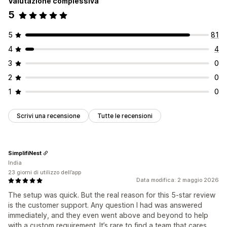
Valutazione complessiva
5
5
81
4
4
3
0
2
0
1
0
Scrivi una recensione
Tutte le recensioni
SimplifiNest
India
23 giorni di utilizzo dell’app
Data modifica: 2 maggio 2026
The setup was quick. But the real reason for this 5-star review
is the customer support. Any question I had was answered
immediately, and they even went above and beyond to help
with a custom requirement. It’s rare to find a team that cares