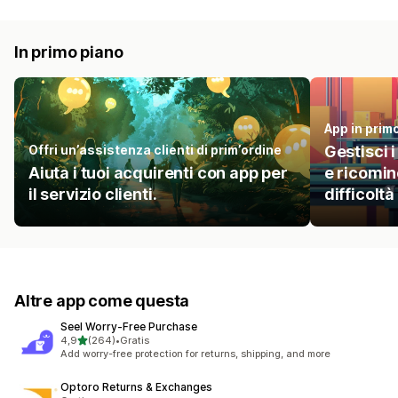
In primo piano
App in prim
Offri un’assistenza clienti di prim’ordine
Gestisci i
Aiuta i tuoi acquirenti con app per
e ricominc
il servizio clienti.
difficoltà
Altre app come questa
Seel Worry‑Free Purchase
stelle su 5
4,9
(264)
•
Gratis
264 recensioni totali
Add worry-free protection for returns, shipping, and more
Optoro Returns & Exchanges