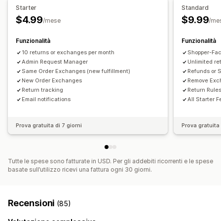
Notifiche via email
Branding personalizzato
Starter
Standard
Gestione dei rimborsi
Aggiornamenti delle scorte
$4.99
$9.99
/mese
/me
Blocklist dei clienti
Analisi
Funzionalità
Funzionalità
10 returns or exchanges per month
Shopper-Fac
Admin Request Manager
Unlimited r
Same Order Exchanges (new fulfillment)
Refunds or S
New Order Exchanges
Remove Exch
Return tracking
Return Rules
Email notifications
All Starter 
Prova gratuita di 7 giorni
Prova gratuita 
Tutte le spese sono fatturate in USD. Per gli addebiti ricorrenti e le spese
basate sull’utilizzo ricevi una fattura ogni 30 giorni.
Recensioni
(85)