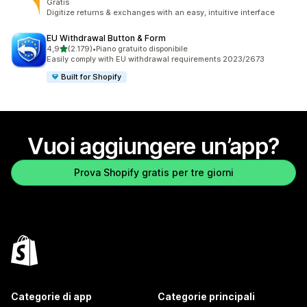
Gratis
Digitize returns & exchanges with an easy, intuitive interface
EU Withdrawal Button & Form
stelle su 5
4,9
(2.179)
•
Piano gratuito disponibile
2179 recensioni totali
Easily comply with EU withdrawal requirements 2023/2673
Built for Shopify
Vuoi aggiungere un’app?
Prova Shopify gratis per tre giorni
Categorie di app
Categorie principali