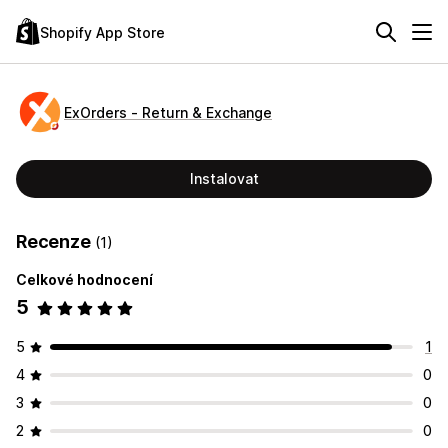
Shopify App Store
ExOrders ‑ Return & Exchange
Instalovat
Recenze
(1)
Celkové hodnocení
5
5
1
4
0
3
0
2
0