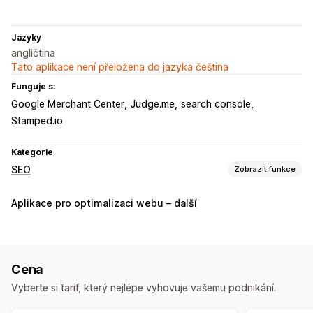
Jazyky
angličtina
Tato aplikace není přeložena do jazyka čeština
Funguje s:
Google Merchant Center
Judge.me
search console
Stamped.io
Kategorie
SEO
Zobrazit funkce
Nástroje SEO
Aplikace pro optimalizaci webu – další
Komprese obrázků
Změna velikosti obrázků
Alternativní text
Nefunkční odkazy
Stránky 404
Meta tagy
Strukturovaná data
JSON-LD
Schémata
Cena
Optimalizace obrázků
Optimalizace rychlosti
Vyberte si tarif, který nejlépe vyhovuje vašemu podnikání.
Automatizace