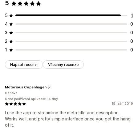
5
5
1
4
0
3
0
2
0
1
0
Napsat recenzi
Všechny recenze
Motorious Copenhagen
Dánsko
Doba používání aplikace: 14 dny
19. září 2019
I use the app to streamline the meta title and description.
Works well, and pretty simple interface once you get the hang
of it.