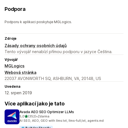
Podpora
Podporu k aplikaci poskytuje MGLogics.
Zdroje
Zásady ochrany osobních údajů
Tento vývojář nenabízí přímou podporu v jazyce Čeština.
Vývojář
MGLogics
Webová stránka
22037 AVONWORTH SQ, ASHBURN, VA, 20148, US
Uvedena
12. srpen 2019
Více aplikací jako je tato
Avada AEO SEO Optimizer LLMs
z 5 hvězd
5,0
(352)
•
Zdarma
Celkový počet recenzí: 352
AI SEO, AEO, GEO with llms.txt, llms-full,txt, agents.md
Built for Shopify