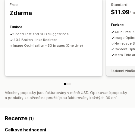
Sledování výkonu
Free
Standard
Audity
Testování
$11.99
Zdarma
/ 
Funkce
Funkce
All in Free P
Speed Test and SEO Suggestions
Image Optim
404 Broken Links Redirect
Homepage S
Image Optimization - 50 images (One time)
Content Opti
Meta Title a
14denní zkuše
Všechny poplatky jsou fakturovány v měně USD. Opakované poplatky
a poplatky založené na použití jsou fakturovány každých 30 dní.
Recenze
(1)
Celkové hodnocení