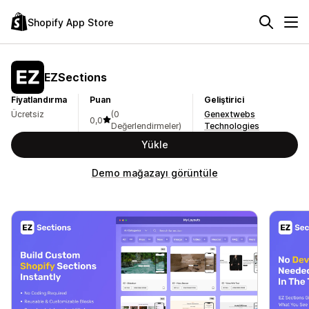
Shopify App Store
EZSections
Fiyatlandırma
Puan
Geliştirici
Ücretsiz
(0
Genextwebs
0,0
Değerlendirmeler)
Technologies
Yükle
Demo mağazayı görüntüle