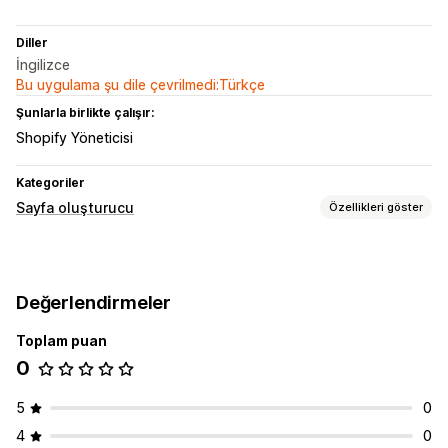
Diller
İngilizce
Bu uygulama şu dile çevrilmedi:Türkçe
Şunlarla birlikte çalışır:
Shopify Yöneticisi
Kategoriler
Sayfa oluşturucu
Özellikleri göster
Sayfa türleri
Açılış sayfaları
Ana sayfalar
Ürün sayfaları
Koleksiyonlar
Değerlendirmeler
SSS
İletişim sayfaları
Hakkımızda sayfaları
Değerlendirmeler sayfası
Tema bölümleri
Özel sayfalar
Toplam puan
0
Sayfaları yönetme
Şablonlar
Genel bölümler
Kod parçacıkları
5
0
4
0