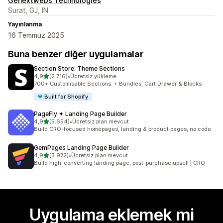
Genextwebs Technologies
Surat, GJ, IN
Yayınlanma
16 Temmuz 2025
Buna benzer diğer uygulamalar
Section Store: Theme Sections
5 yıldız üzerinden
4,9
(2.716)
•
Ücretsiz yükleme
toplam 2716 değerlendirme
700+ Customisable Sections. + Bundles, Cart Drawer & Blocks
Built for Shopify
PageFly ✦ Landing Page Builder
5 yıldız üzerinden
4,9
(5.654)
•
Ücretsiz plan mevcut
toplam 5654 değerlendirme
Build CRO-focused homepages, landing & product pages, no code
GemPages Landing Page Builder
5 yıldız üzerinden
4,9
(3.972)
•
Ücretsiz plan mevcut
toplam 3972 değerlendirme
Build high-converting landing page, post-purchase upsell | CRO
Uygulama eklemek mi