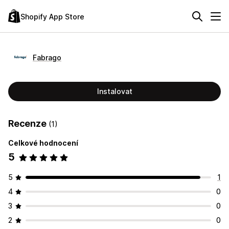
Shopify App Store
Fabrago
Instalovat
Recenze
(1)
Celkové hodnocení
5
5
1
4
0
3
0
2
0