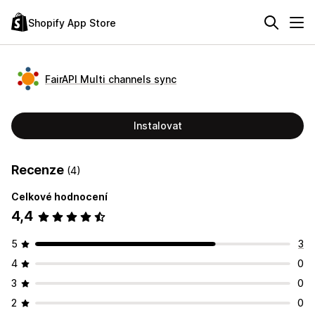
Shopify App Store
FairAPI Multi channels sync
Instalovat
Recenze
(4)
Celkové hodnocení
4,4
5
3
4
0
3
0
2
0