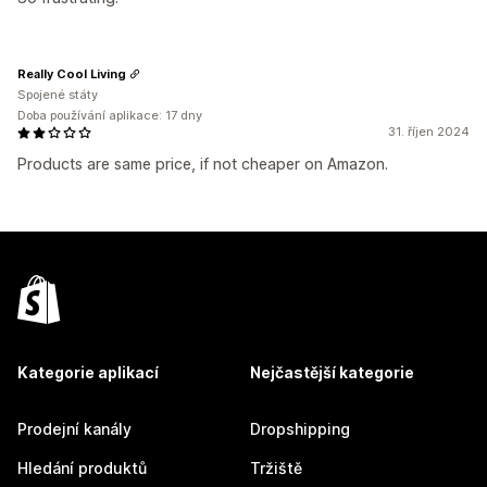
Really Cool Living
Spojené státy
Doba používání aplikace: 17 dny
31. říjen 2024
Products are same price, if not cheaper on Amazon.
Kategorie aplikací
Nejčastější kategorie
Prodejní kanály
Dropshipping
Hledání produktů
Tržiště