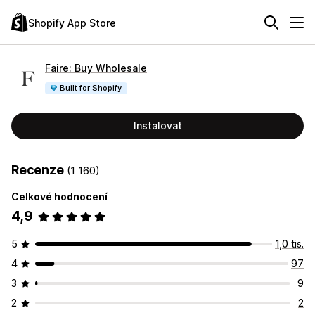
Shopify App Store
Faire: Buy Wholesale
Built for Shopify
Instalovat
Recenze
(1 160)
Celkové hodnocení
4,9
5
1,0 tis.
4
97
3
9
2
2