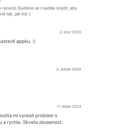
6
 recenzi. Budeme se i nadále snažit, aby
ně tak, jak má :)
2. únor 2026
staviť appku. :)
4. duben 2026
11. leden 2023
mohla mi vyresit problem s
 a rychle. Skvela zkusenost.