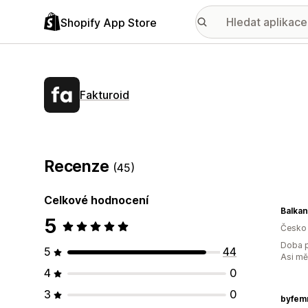
Shopify App Store
Fakturoid
Recenze
(45)
Celkové hodnocení
Balka
5
Česko
Doba p
5
44
Asi m
4
0
3
0
byfem