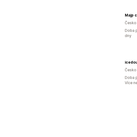
Majp c
Česko
Doba p
dny
icedou
Česko
Doba p
Více n