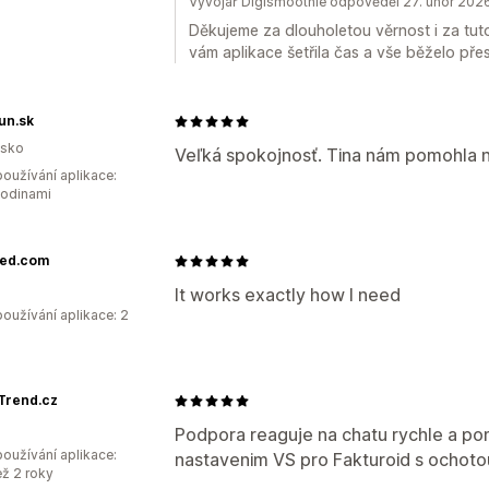
Vývojář Digismoothie odpověděl 27. únor 202
Děkujeme za dlouholetou věrnost i za tuto
vám aplikace šetřila čas a vše běželo přes
un.sk
nsko
Veľká spokojnosť. Tina nám pomohla na
oužívání aplikace:
hodinami
ied.com
It works exactly how I need
oužívání aplikace: 2
Trend.cz
Podpora reaguje na chatu rychle a po
oužívání aplikace:
nastavenim VS pro Fakturoid s ochotou
ež 2 roky