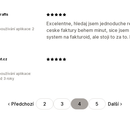
rafts
Excelentne, hledaj jsem jednoduche re
oužívání aplikace: 2
ceske faktury behem minut, sice jsem k
system na fakturoid, ale stoji to za to.
t.cz
oužívání aplikace:
ež 3 roky
Předchozí
Další
2
3
4
5