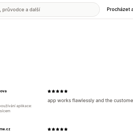
Procházet 
nova
app works flawlessly and the custome 
oužívání aplikace:
ěsícem
me.cz