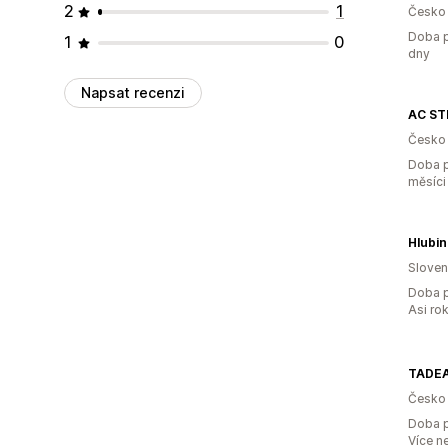
2
1
Česko
Doba p
1
0
dny
Napsat recenzi
AC ST
Česko
Doba p
měsíci
Hlubin
Slove
Doba p
Asi ro
TADE
Česko
Doba p
Více n