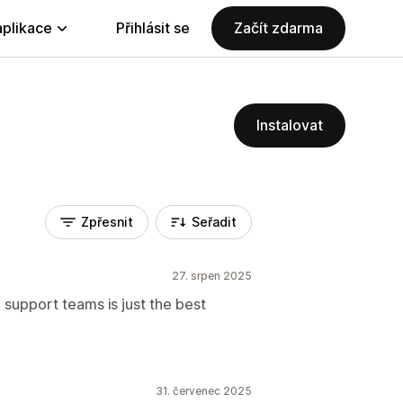
aplikace
Přihlásit se
Začít zdarma
Instalovat
Zpřesnit
Seřadit
27. srpen 2025
support teams is just the best
31. červenec 2025