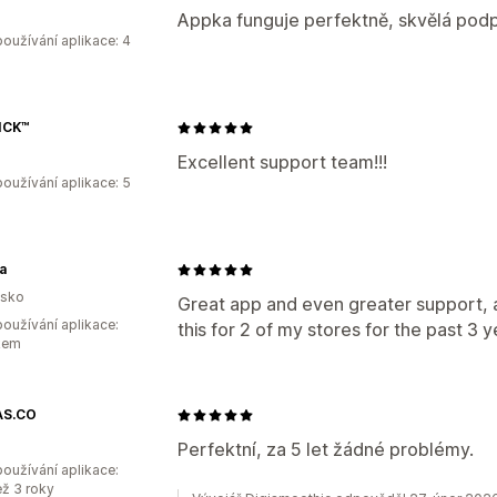
Appka funguje perfektně, skvělá podp
oužívání aplikace: 4
ICK™
Excellent support team!!!
oužívání aplikace: 5
a
nsko
Great app and even greater support, a
oužívání aplikace:
this for 2 of my stores for the past 3 
kem
AS.CO
Perfektní, za 5 let žádné problémy.
oužívání aplikace:
ež 3 roky