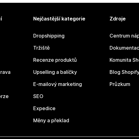
í
Nejčastější kategorie
Zdroje
Dropshipping
Centrum náp
Tržiště
Dokumentace
Recenze produktů
Komunita Sh
rava
Upselling a balíčky
Blog Shopif
E-mailový marketing
Průzkum
erze
SEO
Expedice
Měny a překlad