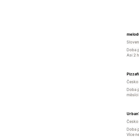
melod
Slove
Doba p
Asi 2 
Pizzaf
Česko
Doba p
měsíci
Urban
Česko
Doba p
Více n