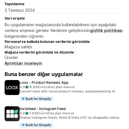
Yayınlanma
3 Temmuz 2024
Veri erişimi
Bu uygulamanın mağazanızda kullanılabilmesi için aşağıdaki
verilere erişmesi gerekir. Nedenini geliştiricinin
gizlilik politikası
belgesinden öğrenin.
Personel ve katkıda bulunan verilerini görüntüle:
Mağaza sahibi
Mağaza verilerini görüntüle ve düzenle:
Ürünler
Ayrıntıları inceleyin
Buna benzer diğer uygulamalar
Loox ‑ Product Reviews App
5 yıldız üzerinden
4,9
(8.895)
•
Ücretsiz plan mevcut
toplam 8895 değerlendirme
Convert more with visual product reviews, superpowered by AI
Built for Shopify
Instafeed ‑ Instagram Feed
5 yıldız üzerinden
4,9
(1.936)
•
Ücretsiz plan mevcut
toplam 1936 değerlendirme
Display Instagram feeds, Reels & Insta UGC as shoppable videos
Built for Shopify