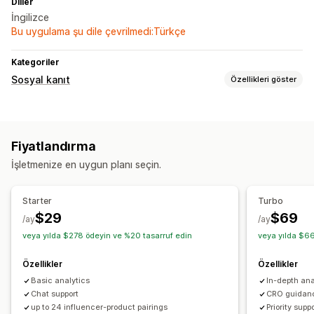
Diller
İngilizce
Bu uygulama şu dile çevrilmedi:Türkçe
Kategoriler
Sosyal kanıt
Özellikleri göster
İçerik türleri
UGC
Fotoğraflar
Değerlendirmeler
Fiyatlandırma
Görüntüleme seçenekleri
İşletmenize en uygun planı seçin.
Özel düzenler
Sosyal medya bağlantıları
Analizler
Starter
Turbo
$29
$69
Etkileşim takibi
Dönüşüm izleme
/ay
/ay
veya yılda $278 ödeyin ve %20 tasarruf edin
veya yılda $66
Özellikler
Özellikler
Basic analytics
In-depth ana
Chat support
CRO guidan
up to 24 influencer-product pairings
Priority supp