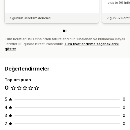
up to 99 inf
7 günlük ücretsiz deneme
7 günlük ücre
Tüm ücretler USD cinsinden faturalandırılır. Yinelenen ve kullanıma dayalı
ücretler 30 günde bir faturalandırılır.
Tüm fiyatlandırma seçeneklerini
göster
Değerlendirmeler
Toplam puan
0
5
0
4
0
3
0
2
0