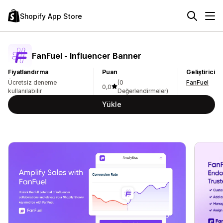
Shopify App Store
FanFuel ‑ Influencer Banner
Fiyatlandırma
Puan
Geliştirici
Ücretsiz deneme
(0
FanFuel
0,0
kullanılabilir
Değerlendirmeler)
Yükle