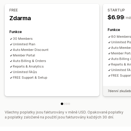
Opakované platby
Předplatit a uložit
Pevné nacenění
FREE
STARTUP
Freemium
Jednorázová platba
Dynamické nacenění
$6.99
Zdarma
/ mě
Funkce
Funkce
80 Member
30 Members
Unlimited Pl
Unlimited Plan
Auto Member
Auto Member Discount
Member Port
Member Portal
Auto Billing
Auto Billing & Orders
Reports & An
Reports & Analytics
Unlimited F
Unlimited FAQs
FREE Suppor
FREE Support & Setup
7denní zkušeb
Všechny poplatky jsou fakturovány v měně USD. Opakované poplatky
a poplatky založené na použití jsou fakturovány každých 30 dní.