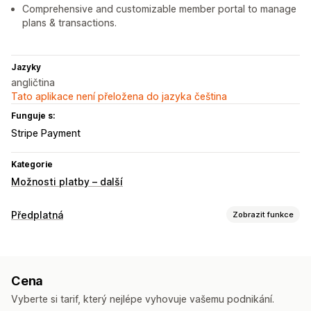
Comprehensive and customizable member portal to manage
plans & transactions.
Jazyky
angličtina
Tato aplikace není přeložena do jazyka čeština
Funguje s:
Stripe Payment
Kategorie
Možnosti platby – další
Předplatná
Zobrazit funkce
Typy předplatných
Přístup k předplatným
Členství
Balíčky produktů
Cena
Balení s předplatným
Dary
Vyberte si tarif, který nejlépe vyhovuje vašemu podnikání.
Ceny, které můžete nastavit