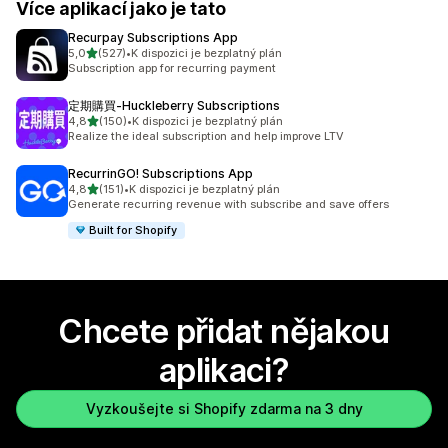
Více aplikací jako je tato
Recurpay Subscriptions App
z 5 hvězd
5,0
(527)
•
K dispozici je bezplatný plán
Celkový počet recenzí: 527
Subscription app for recurring payment
定期購買‑Huckleberry Subscriptions
z 5 hvězd
4,8
(150)
•
K dispozici je bezplatný plán
Celkový počet recenzí: 150
Realize the ideal subscription and help improve LTV
RecurrinGO! Subscriptions App
z 5 hvězd
4,8
(151)
•
K dispozici je bezplatný plán
Celkový počet recenzí: 151
Generate recurring revenue with subscribe and save offers
Built for Shopify
Chcete přidat nějakou
aplikaci?
Vyzkoušejte si Shopify zdarma na 3 dny