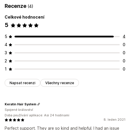
Recenze
(4)
Celkové hodnocení
5
5
4
4
0
3
0
2
0
1
0
Napsat recenzi
Všechny recenze
Keratin Hair System
Spojené království
Doba používání aplikace: Asi 24 hodinami
8. leden 2021
Perfect support. They are so kind and helpful. I had an issue