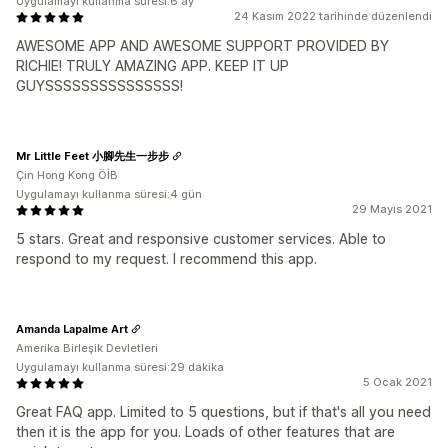
Uygulamayı kullanma süresi:6 ay
24 Kasım 2022 tarihinde düzenlendi
AWESOME APP AND AWESOME SUPPORT PROVIDED BY
RICHIE! TRULY AMAZING APP. KEEP IT UP
GUYSSSSSSSSSSSSSSS!
Mr Little Feet 小腳先生一步步
Çin Hong Kong ÖİB
Uygulamayı kullanma süresi:4 gün
29 Mayıs 2021
5 stars. Great and responsive customer services. Able to
respond to my request. I recommend this app.
Amanda Lapalme Art
Amerika Birleşik Devletleri
Uygulamayı kullanma süresi:29 dakika
5 Ocak 2021
Great FAQ app. Limited to 5 questions, but if that's all you need
then it is the app for you. Loads of other features that are