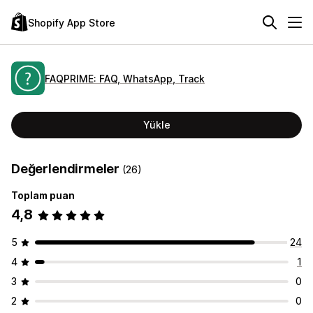
Shopify App Store
FAQPRIME: FAQ, WhatsApp, Track
Yükle
Değerlendirmeler
(26)
Toplam puan
4,8
5
24
4
1
3
0
2
0