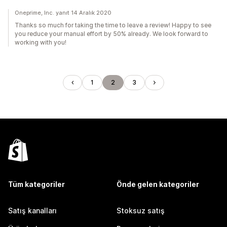
Oneprime, Inc. yanıt 14 Aralık 2020
Thanks so much for taking the time to leave a review! Happy to see
you reduce your manual effort by 50% already. We look forward to
working with you!
1
2
3
Tüm kategoriler
Önde gelen kategoriler
Satış kanalları
Stoksuz satış