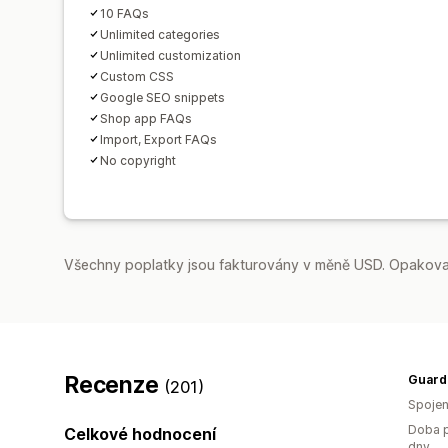
10 FAQs
Unlimited categories
Unlimited customization
Custom CSS
Google SEO snippets
Shop app FAQs
Import, Export FAQs
No copyright
Všechny poplatky jsou fakturovány v měně USD. Opakovan
Recenze
Guar
(201)
Spojen
Doba p
Celkové hodnocení
dny