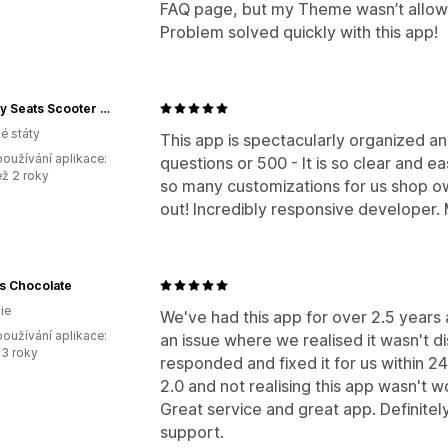
FAQ page, but my Theme wasn’t allowing
Problem solved quickly with this app!
Cheeky Seats Scooter Seat Covers
é státy
This app is spectacularly organized a
oužívání aplikace:
questions or 500 - It is so clear and e
ež 2 roky
so many customizations for us shop own
out! Incredibly responsive developer
s Chocolate
ie
We've had this app for over 2.5 years
oužívání aplikace:
an issue where we realised it wasn't d
3 roky
responded and fixed it for us within 24
2.0 and not realising this app wasn't 
Great service and great app. Definit
support.