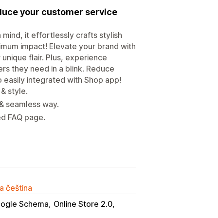
educe your customer service
ind, it effortlessly crafts stylish
imum impact! Elevate your brand with
unique flair. Plus, experience
rs they need in a blink. Reduce
 easily integrated with Shop app!
& style.
c & seamless way.
ted FAQ page.
a čeština
ogle Schema
Online Store 2.0