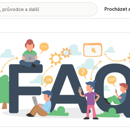
Procházet 
ie propagovaných obrázků