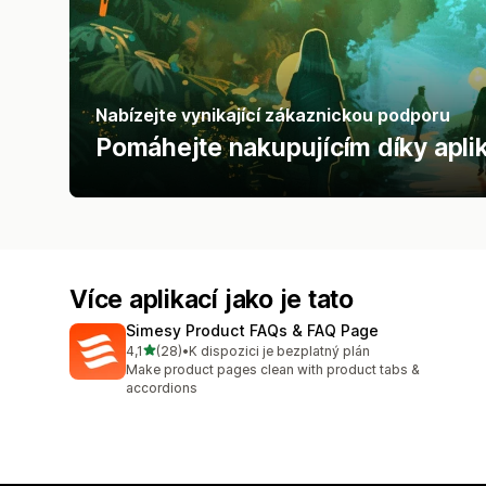
Nabízejte vynikající zákaznickou podporu
Pomáhejte nakupujícím díky aplik
Více aplikací jako je tato
Simesy Product FAQs & FAQ Page
z 5 hvězd
4,1
(28)
•
K dispozici je bezplatný plán
Celkový počet recenzí: 28
Make product pages clean with product tabs &
accordions