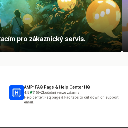
acím pro zákaznický servis.
AMP: FAQ Page & Help Center HQ
z 5 hvězd
4,5
(15)
•
Zkušební verze zdarma
Celkový počet recenzí: 15
Help center: Faq page & Faq tabs to cut down on support
email.