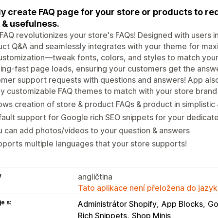
ly create FAQ page for your store or products to r
 & usefulness.
FAQ revolutionizes your store's FAQs! Designed with users in m
ct Q&A and seamlessly integrates with your theme for max
customization—tweak fonts, colors, and styles to match your 
ning-fast page loads, ensuring your customers get the answe
mer support requests with questions and answers! App also
ly customizable FAQ themes to match with your store brand 
ows creation of store & product FAQs & product in simplisti
ault support for Google rich SEO snippets for your dedica
 can add photos/videos to your question & answers
ports multiple languages that your store supports!
y
angličtina
Tato aplikace není přeložena do jazyk
e s:
Administrátor Shopify
App Blocks
Go
Rich Snippets
Shop Minis