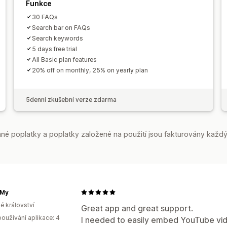
Funkce
30 FAQs
Search bar on FAQs
Search keywords
5 days free trial
All Basic plan features
20% off on monthly, 25% on yearly plan
5denní zkušební verze zdarma
é poplatky a poplatky založené na použití jsou fakturovány každý
dMy
é království
Great app and great support.
oužívání aplikace: 4
I needed to easily embed YouTube vid