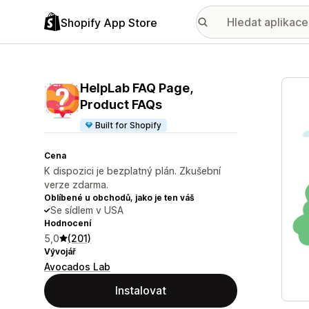
Shopify App Store
Galer
HelpLab FAQ Page,
Product FAQs
Built for Shopify
Cena
K dispozici je bezplatný plán. Zkušební
verze zdarma.
Oblíbené u obchodů, jako je ten váš
Se sídlem v USA
Hodnocení
5,0
(201)
Vývojář
Avocados Lab
Instalovat