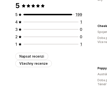
5
5
199
4
1
3
0
Spojen
2
0
Doba p
Více n
1
1
Napsat recenzi
Všechny recenze
Poppy
Austrál
Doba p
Téměř 