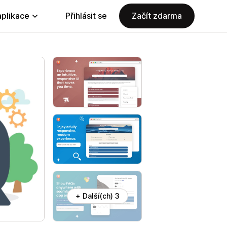
aplikace
Přihlásit se
Začít zdarma
+ Další(ch) 3