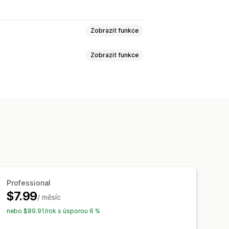
Zobrazit funkce
Zobrazit funkce
F
Import a export
Vlastní URL
eklad
nápovědy
Vlastní stránky
ablony
Stránka produktu
nek
Globální styly
Vlastní písma
ějších dotazů
lizace
SEO
ní
Vlastní písmo a barva
Vlastní CSS
Professional
$7.99
/ měsíc
nebo $89.91/rok s úsporou 6 %