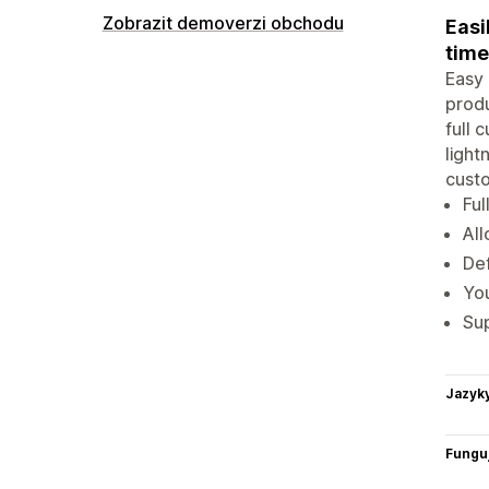
Zobrazit demoverzi obchodu
Easi
time
Easy 
produ
full 
light
custo
Ful
All
Def
You
Sup
Jazyk
Funguj