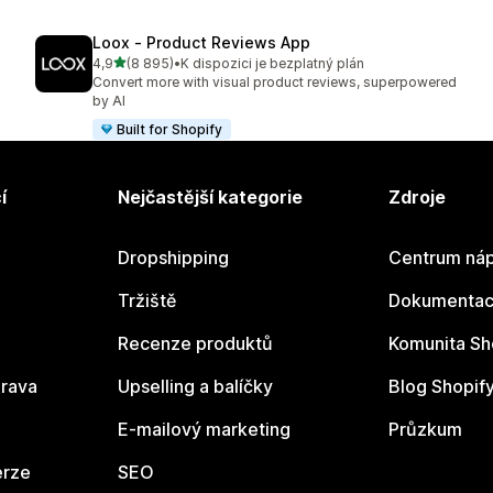
Loox ‑ Product Reviews App
z 5 hvězd
4,9
(8 895)
•
K dispozici je bezplatný plán
Celkový počet recenzí: 8895
Convert more with visual product reviews, superpowered
by AI
Built for Shopify
í
Nejčastější kategorie
Zdroje
Dropshipping
Centrum náp
Tržiště
Dokumentace
Recenze produktů
Komunita Sh
rava
Upselling a balíčky
Blog Shopif
E-mailový marketing
Průzkum
erze
SEO