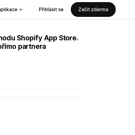
aplikace
Přihlásit se
Začít zdarma
chodu Shopify App Store.
přímo partnera