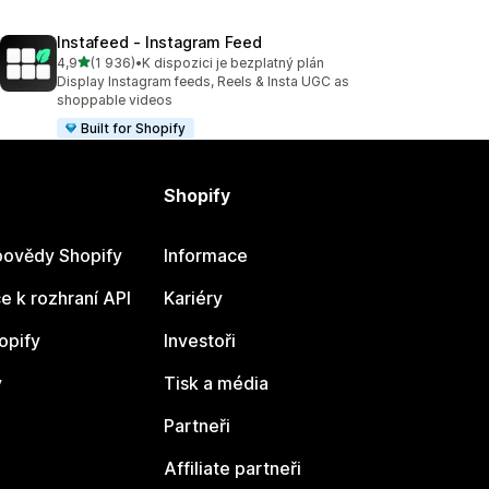
Instafeed ‑ Instagram Feed
z 5 hvězd
4,9
(1 936)
•
K dispozici je bezplatný plán
Celkový počet recenzí: 1936
Display Instagram feeds, Reels & Insta UGC as
shoppable videos
Built for Shopify
Shopify
ovědy Shopify
Informace
 k rozhraní API
Kariéry
opify
Investoři
y
Tisk a média
Partneři
Affiliate partneři