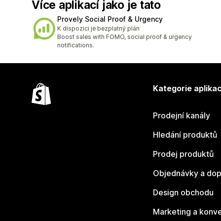
Více aplikací jako je tato
Provely Social Proof & Urgency
K dispozici je bezplatný plán
Boost sales with FOMO, social proof & urgency
notifications.
Kategorie aplikac
Prodejní kanály
Hledání produktů
Prodej produktů
Objednávky a dop
Design obchodu
Marketing a konv