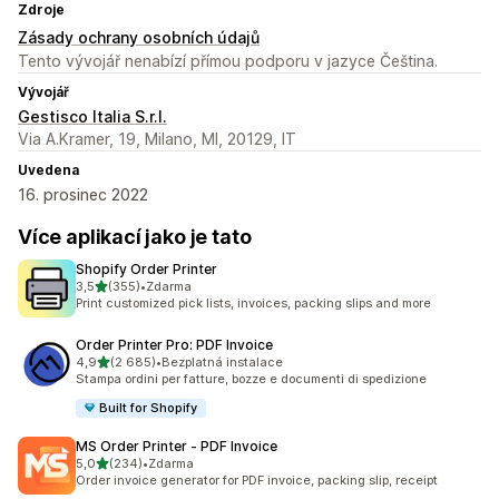
Zdroje
Zásady ochrany osobních údajů
Tento vývojář nenabízí přímou podporu v jazyce Čeština.
Vývojář
Gestisco Italia S.r.l.
Via A.Kramer, 19, Milano, MI, 20129, IT
Uvedena
16. prosinec 2022
Více aplikací jako je tato
Shopify Order Printer
z 5 hvězd
3,5
(355)
•
Zdarma
Celkový počet recenzí: 355
Print customized pick lists, invoices, packing slips and more
Order Printer Pro: PDF Invoice
z 5 hvězd
4,9
(2 685)
•
Bezplatná instalace
Celkový počet recenzí: 2685
Stampa ordini per fatture, bozze e documenti di spedizione
Built for Shopify
MS Order Printer ‑ PDF Invoice
z 5 hvězd
5,0
(234)
•
Zdarma
Celkový počet recenzí: 234
Order invoice generator for PDF invoice, packing slip, receipt