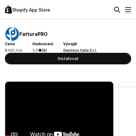
Shopify App Store
FatturaPRO
Cena
Hodnocení
Vývojář
$490 /rok
5,0
(6)
Gestisco Italia S.r.l.
Instalovat