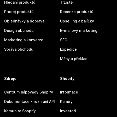
Hledání produktů
Tržiště
Prodej produktů
Recenze produktů
Objednávky a doprava
Upselling a balíčky
Design obchodu
E-mailový marketing
Marketing a konverze
SEO
Správa obchodu
Expedice
Měny a překlad
Zdroje
Shopify
Centrum nápovědy Shopify
Informace
Dokumentace k rozhraní API
Kariéry
Komunita Shopify
Investoři