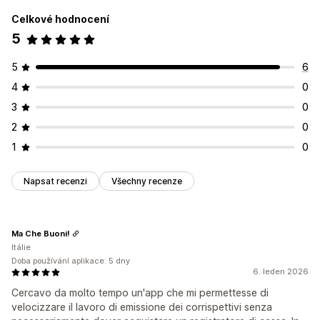
Celkové hodnocení
5
5
6
4
0
3
0
2
0
1
0
Napsat recenzi
Všechny recenze
Ma Che Buoni!
Itálie
Doba používání aplikace: 5 dny
6. leden 2026
Cercavo da molto tempo un'app che mi permettesse di
velocizzare il lavoro di emissione dei corrispettivi senza