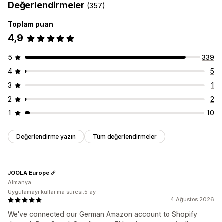
Değerlendirmeler
(357)
Toplam puan
4,9
5
339
4
5
3
1
2
2
1
10
Değerlendirme yazın
Tüm değerlendirmeler
JOOLA Europe
Almanya
Uygulamayı kullanma süresi:5 ay
4 Ağustos 2026
We've connected our German Amazon account to Shopify