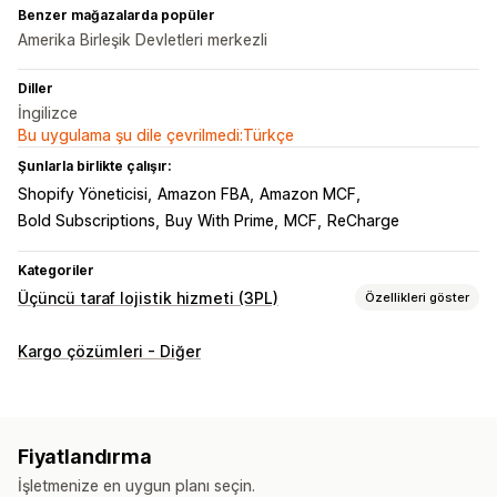
Benzer mağazalarda popüler
Amerika Birleşik Devletleri merkezli
Diller
İngilizce
Bu uygulama şu dile çevrilmedi:Türkçe
Şunlarla birlikte çalışır:
Shopify Yöneticisi
Amazon FBA
Amazon MCF
Bold Subscriptions
Buy With Prime
MCF
ReCharge
Kategoriler
Üçüncü taraf lojistik hizmeti (3PL)
Özellikleri göster
Sipariş yönetimi
Kargo çözümleri - Diğer
Sipariş gönderimi
Toplu işleme
Sipariş yönlendirme
Kargo ücretleri
Özel ambalaj
Sevk irsaliyeleri
Çoklu taşıyıcı şirket takibi
Takip bağlantıları
Fiyatlandırma
Müşteri bildirimleri
İşletmenize en uygun planı seçin.