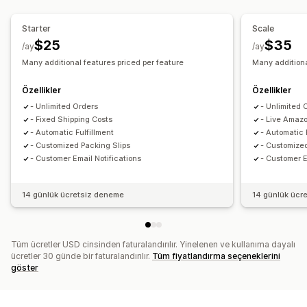
Envanter yönetimi
Otomatik senkronizasyon
Stok ayarlamaları
Çoklu depo
Starter
Scale
SKU haritalama
$25
$35
/ay
/ay
Many additional features priced per feature
Many additiona
Özellikler
Özellikler
- Unlimited Orders
- Unlimited 
- Fixed Shipping Costs
- Live Amaz
- Automatic Fulfillment
- Automatic 
- Customized Packing Slips
- Customized
- Customer Email Notifications
- Customer E
14 günlük ücretsiz deneme
14 günlük ücr
Tüm ücretler USD cinsinden faturalandırılır. Yinelenen ve kullanıma dayalı
ücretler 30 günde bir faturalandırılır.
Tüm fiyatlandırma seçeneklerini
göster