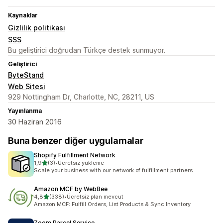
Kaynaklar
Gizlilik politikası
SSS
Bu geliştirici doğrudan Türkçe destek sunmuyor.
Geliştirici
ByteStand
Web Sitesi
929 Nottingham Dr, Charlotte, NC, 28211, US
Yayınlanma
30 Haziran 2016
Buna benzer diğer uygulamalar
Shopify Fulfillment Network
5 yıldız üzerinden
1,9
(3)
•
Ücretsiz yükleme
toplam 3 değerlendirme
Scale your business with our network of fulfillment partners
Amazon MCF by WebBee
5 yıldız üzerinden
4,8
(338)
•
Ücretsiz plan mevcut
toplam 338 değerlendirme
Amazon MCF: Fulfill Orders, List Products & Sync Inventory
Zoom Parcel Service