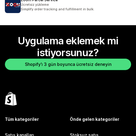
Ücretsiz yükleme
Simplify order tracking and fulfillment in bulk.
Uygulama eklemek mi
istiyorsunuz?
Shopify'ı 3 gün boyunca ücretsiz deneyin
Tüm kategoriler
Önde gelen kategoriler
Satış kanalları
Stoksuz satış