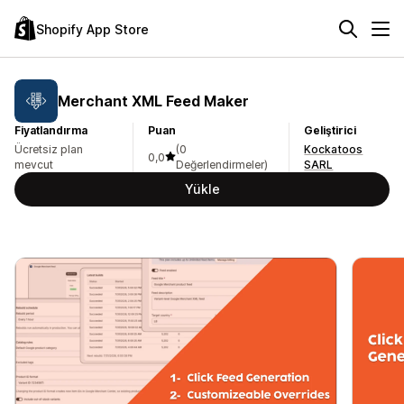
Shopify App Store
Merchant XML Feed Maker
Fiyatlandırma
Puan
Geliştirici
Ücretsiz plan
(0
Kockatoos
0,0
mevcut
Değerlendirmeler)
SARL
Yükle