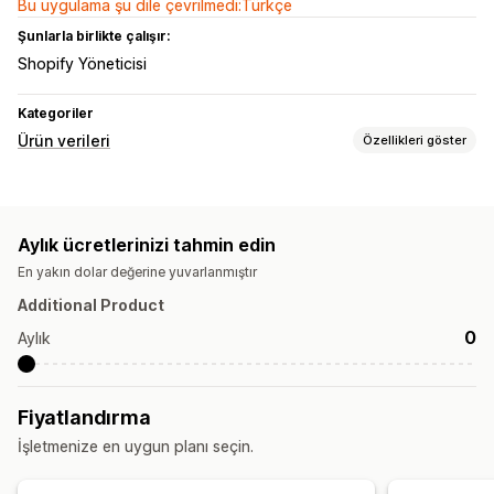
Bu uygulama şu dile çevrilmedi:Türkçe
Şunlarla birlikte çalışır:
Shopify Yöneticisi
Kategoriler
Ürün verileri
Özellikleri göster
Akış yönetimi
Zamanlanmış senkronizasyon
Hata doğrulaması
Aylık ücretlerinizi tahmin edin
Akış optimizasyonu
En yakın dolar değerine yuvarlanmıştır
Additional Product
0
Aylık
Fiyatlandırma
İşletmenize en uygun planı seçin.