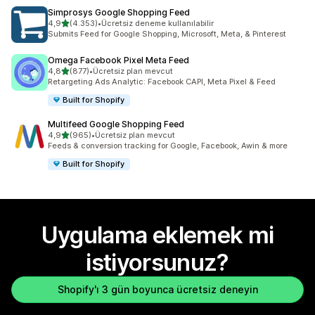
Simprosys Google Shopping Feed
5 yıldız üzerinden
4,9
(4.353)
•
Ücretsiz deneme kullanılabilir
toplam 4353 değerlendirme
Submits Feed for Google Shopping, Microsoft, Meta, & Pinterest
Omega Facebook Pixel Meta Feed
5 yıldız üzerinden
4,8
(877)
•
Ücretsiz plan mevcut
toplam 877 değerlendirme
Retargeting Ads Analytic: Facebook CAPI, Meta Pixel & Feed
Built for Shopify
Multifeed Google Shopping Feed
5 yıldız üzerinden
4,9
(965)
•
Ücretsiz plan mevcut
toplam 965 değerlendirme
Feeds & conversion tracking for Google, Facebook, Awin & more
Built for Shopify
Uygulama eklemek mi
istiyorsunuz?
Shopify'ı 3 gün boyunca ücretsiz deneyin