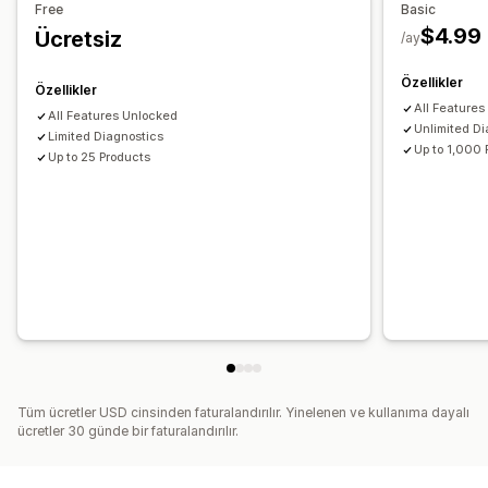
Free
Basic
$4.99
Ücretsiz
/ay
Özellikler
Özellikler
All Feature
All Features Unlocked
Unlimited Di
Limited Diagnostics
Up to 1,000 
Up to 25 Products
Tüm ücretler USD cinsinden faturalandırılır. Yinelenen ve kullanıma dayalı
ücretler 30 günde bir faturalandırılır.