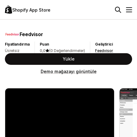
Shopify App Store
Feedvisor
Fiyatlandırma
Puan
Geliştirici
Ücretsiz
0,0
(0 Değerlendirmeler)
Feedvisor
Yükle
Demo mağazayı görüntüle