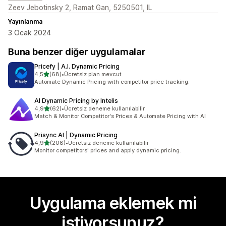
Zeev Jebotinsky 2, Ramat Gan, 5250501, IL
Yayınlanma
3 Ocak 2024
Buna benzer diğer uygulamalar
Pricefy | A.I. Dynamic Pricing
5 yıldız üzerinden
4,5
(68)
•
Ücretsiz plan mevcut
toplam 68 değerlendirme
Automate Dynamic Pricing with competitor price tracking.
AI Dynamic Pricing by Intelis
5 yıldız üzerinden
4,9
(62)
•
Ücretsiz deneme kullanılabilir
toplam 62 değerlendirme
Match & Monitor Competitor's Prices & Automate Pricing with AI
Prisync AI | Dynamic Pricing
5 yıldız üzerinden
4,9
(208)
•
Ücretsiz deneme kullanılabilir
toplam 208 değerlendirme
Monitor competitors' prices and apply dynamic pricing.
Uygulama eklemek mi
istiyorsunuz?