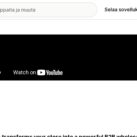
Selaa sovellu
elykuvagalleria
 transforms your store into a powerful B2B wholes