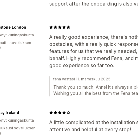
support after the onboarding is also 
stone London
ynyt kuningaskunta
A really good experience, there's no
autta sovelluksen
obstacles, with a really quick respons
ä
features for us that we really neede
behalf. Highly recommend Fena, and m
good experience so far too.
fena vastasi 11. marraskuu 2025
Thank you so much, Anne! It's always a pl
Wishing you all the best from the Fena te
Day Ireland
ynyt kuningaskunta
A little complicated at the installatio
uukausi sovelluksen
attentive and helpful at every step!
ä