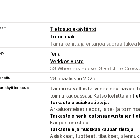
sit
Tietosuojakäytäntö
Tutortiaali
Tämä kehittäjä ei tarjoa suoraa tukea k
äjä
fena
Verkkosivusto
53 Wheelers House, 3 Ratcliffe Cross
erattu
28. maaliskuu 2025
en käyttöoikeus
Tämän sovellus tarvitsee seuraavien ti
toimia kaupassasi. Katso kehittäjän
tie
Tarkastele asiakastietoja:
Arkaluonteiset tiedot, laite- ja toimint
Tarkastele henkilöstön ja avustajien tiet
Kaupan omistaja
Tarkastele ja muokkaa kaupan tietoja:
Asiakkaat, tuotteet, tilaukset, alennuk