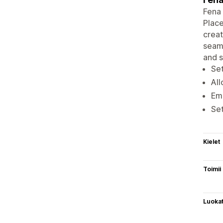
Fena 
Place
creat
seaml
and s
Set
All
Em
Set
Kielet
Toimii
Luoka