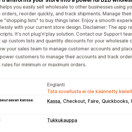
helps you easily sell wholesale to other businesses using you
 orders, reorder quickly, and track shipments. Manage thei
e "shopping lists" to buy things later. Enjoy a smooth expe
essly with your current store design. Disclaimer: The app 
cripts. It's not plug'n'play solution. Contact our Support te
 up custom lists and quantity discounts for your wholesale
ow your sales team to manage customer accounts and place
power customers to manage their accounts and track orde
 rules for minimum or maximum orders.
Englanti
Tätä sovellusta ei ole käännetty kiele
 seuraavan kanssa:
Kassa
Checkout
Faire
Quickbooks
t
Tukkukauppa