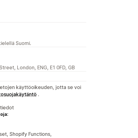
ielellä Suomi.
 Street, London, ENG, E1 0FD, GB
etojen käyttöoikeuden, jotta se voi
tosuojakäytäntö
.
atiedot
oja:
set, Shopify Functions,