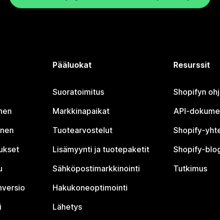
Pääluokat
Resurssit
Suoratoimitus
Shopifyn oh
nen
Markkinapaikat
API-dokume
inen
Tuotearvostelut
Shopify-yht
tukset
Lisämyynti ja tuotepaketit
Shopify-blog
u
Sähköpostimarkkinointi
Tutkimus
nversio
Hakukoneoptimointi
i
Lähetys