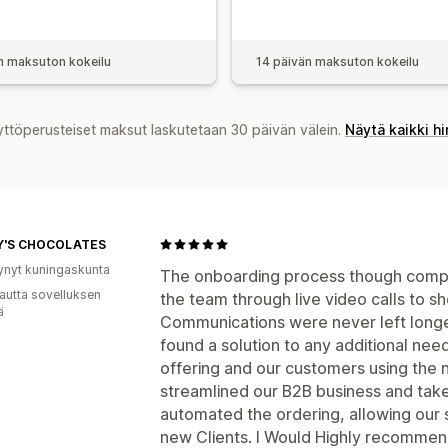
n maksuton kokeilu
14 päivän maksuton kokeilu
yttöperusteiset maksut laskutetaan 30 päivän välein.
Näytä kaikki h
Y'S CHOCOLATES
ynyt kuningaskunta
The onboarding process though comp
autta sovelluksen
the team through live video calls to 
ä
Communications were never left longe
found a solution to any additional ne
offering and our customers using the 
streamlined our B2B business and taken
automated the ordering, allowing our s
new Clients. I Would Highly recommen