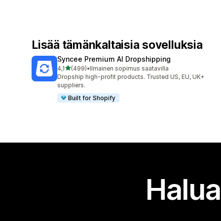
Lisää tämänkaltaisia sovelluksia
Syncee Premium AI Dropshipping
/ 5 tähteä
4,1
(499)
•
Ilmainen sopimus saatavilla
499 arvostelua yhteensä
Dropship high-profit products. Trusted US, EU, UK+
suppliers.
Built for Shopify
Halua