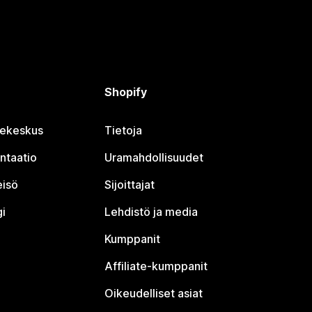
Shopify
jekeskus
Tietoja
ntaatio
Uramahdollisuudet
eisö
Sijoittajat
i
Lehdistö ja media
Kumppanit
Affiliate-kumppanit
Oikeudelliset asiat