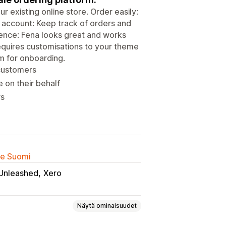
r existing online store. Order easily:
r account: Keep track of orders and
rience: Fena looks great and works
requires customisations to your theme
am for onboarding.
 customers
 on their behalf
rs
lle Suomi
Unleashed
Xero
Näytä ominaisuudet