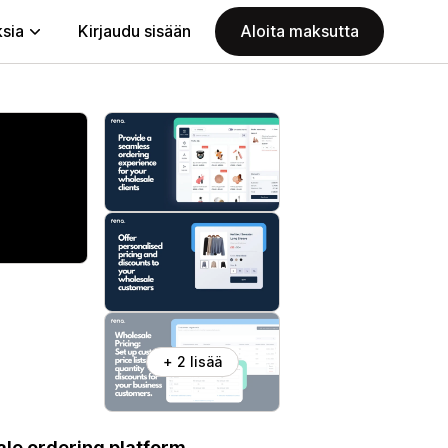
ksia
Kirjaudu sisään
Aloita maksutta
+ 2 lisää
ale ordering platform.