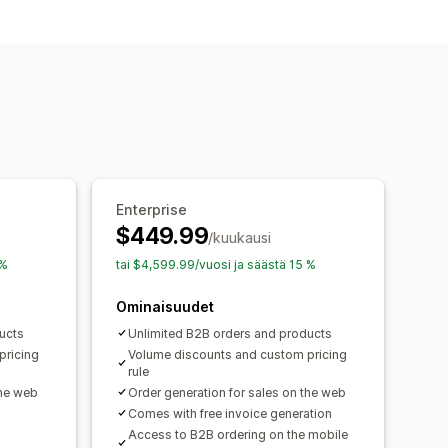
u
Volyymialennukset
aluuttaa
unnisteet
Tilausrajat
Tuotteen näkyvyys
 synkronointi
Varaston tila
Enterprise
$449.99
/kuukausi
 %
tai $4,599.99/vuosi ja säästä 15 %
Ominaisuudet
ucts
Unlimited B2B orders and products
pricing
Volume discounts and custom pricing
rule
the web
Order generation for sales on the web
Comes with free invoice generation
Access to B2B ordering on the mobile