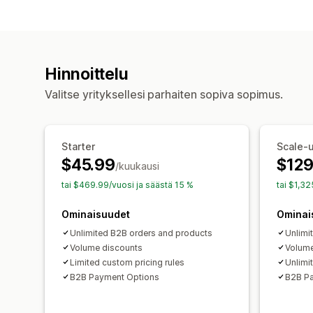
Hinnoittelu
Valitse yrityksellesi parhaiten sopiva sopimus.
Starter
Scale-
$45.99
$129
/kuukausi
tai $469.99/vuosi ja säästä 15 %
tai $1,3
Ominaisuudet
Ominai
Unlimited B2B orders and products
Unlimi
Volume discounts
Volume
Limited custom pricing rules
Unlimi
B2B Payment Options
B2B P