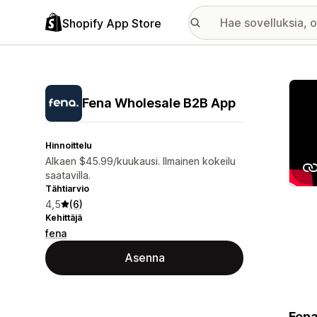
Shopify App Store
Esitt
Fena Wholesale B2B App
Hinnoittelu
Alkaen $45.99/kuukausi. Ilmainen kokeilu
saatavilla.
Tähtiarvio
4,5
(6)
Kehittäjä
fena
Asenna
Fena