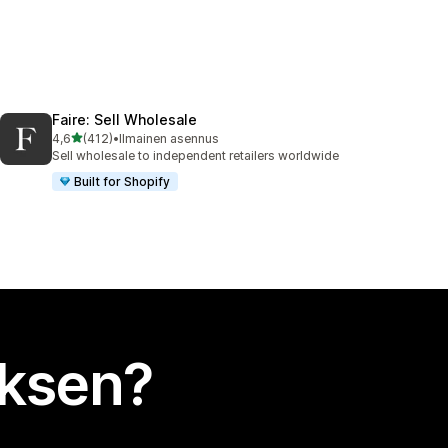
Faire: Sell Wholesale
/ 5 tähteä
4,6
(412)
•
Ilmainen asennus
412 arvostelua yhteensä
Sell wholesale to independent retailers worldwide
Built for Shopify
uksen?