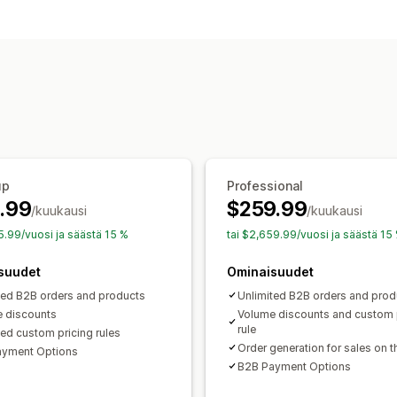
Hinnoitteluvaihtoehdot
Asiakasryhmät
Mukautettu hinnoittel
Hintojen tuonti
Maksuehdot
Monta v
Tukkukaupan kirjautuminen
Asiakast
Tilausten hallinta
Joukkokäsittely
Vähimmäistilaukset
Monta valuuttaa
API-pääsy
Varaston
Tuonti ja vienti
up
Professional
.99
$259.99
/kuukausi
/kuukausi
25.99/vuosi ja säästä 15 %
tai $2,659.99/vuosi ja säästä 15
suudet
Ominaisuudet
ted B2B orders and products
Unlimited B2B orders and prod
 discounts
Volume discounts and custom 
rule
ted custom pricing rules
Order generation for sales on 
ayment Options
B2B Payment Options