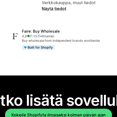
Verkkokauppa, muut tiedot
Näytä tiedot
Faire: Buy Wholesale
/ 5 tähteä
4,9
(1 157)
•
Ilmainen
1157 arvostelua yhteensä
Buy wholesale from independent brands worldwide
Built for Shopify
tko lisätä sovell
Kokeile Shopifyta ilmaiseksi kolmen päivän ajan