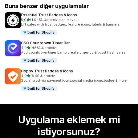
Buna benzer diğer uygulamalar
Essential Trust Badges & Icons
5 yıldız üzerinden
5,0
(1.045)
•
Ücretsiz plan mevcut
toplam 1045 değerlendirme
Lift sales with trust badges, feature icons, labels & banners
Built for Shopify
GSC Countdown Timer Bar
5 yıldız üzerinden
4,9
(488)
•
Ücretsiz
toplam 488 değerlendirme
Add countdown timer bar to create urgency & boost flash sales
Built for Shopify
Hoppy Trust Badges & Icons
5 yıldız üzerinden
4,9
(819)
•
Ücretsiz
toplam 819 değerlendirme
Social proof via payment icons,social media icons,badge & more
Built for Shopify
Uygulama eklemek mi
istiyorsunuz?