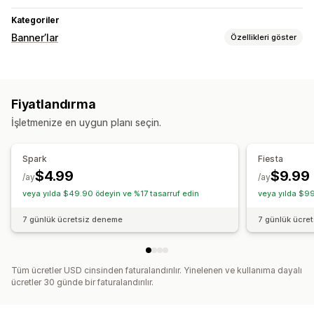
Kategoriler
Banner’lar
Özellikleri göster
Banner türü
Duyuru çubuğu
Ücretsiz kargo
Çoklu duyuru
Bildirim
Fiyatlandırma
Ürün sayfası
Promosyon amaçlı
Geri sayım
İşletmenize en uygun planı seçin.
Kişiselleştirilmiş öneriler
Özelleştirme
Spark
Fiesta
Banner konumu
Animasyonlar
Yapışkan ekran
Arka planlar
$4.99
$9.99
/ay
/ay
Renk ve yazı tipi
Özel CSS
veya yılda $49.90 ödeyin ve %17 tasarruf edin
veya yılda $99
Analizler ve raporlama
7 günlük ücretsiz deneme
7 günlük ücre
Performans takibi
Gerçek zamanlı analizler
Trafik raporları
Tüm ücretler USD cinsinden faturalandırılır. Yinelenen ve kullanıma dayalı
ücretler 30 günde bir faturalandırılır.