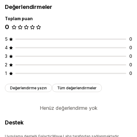
Değerlendirmeler
Toplam puan
0
5
0
4
0
3
0
2
0
1
0
Değerlendirme yazın
Tüm değerlendirmeler
Henüz değerlendirme yok
Destek
Uygulama desteği GalacticWave Labs tarafından sağlanmaktadır.