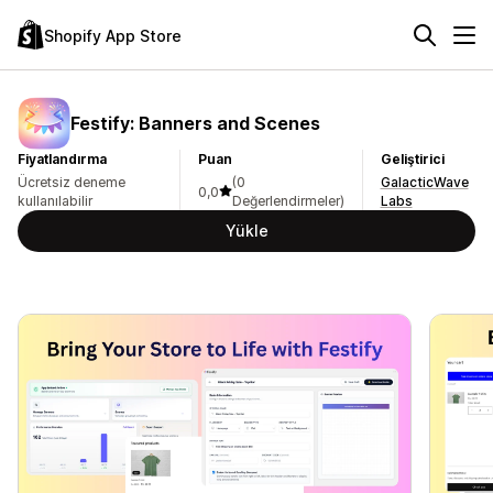
Shopify App Store
Festify: Banners and Scenes
Fiyatlandırma
Puan
Geliştirici
Ücretsiz deneme
(0
GalacticWave
0,0
kullanılabilir
Değerlendirmeler)
Labs
Yükle