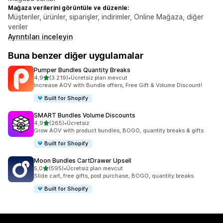
Mağaza verilerini görüntüle ve düzenle:
Müşteriler, ürünler, siparişler, indirimler, Online Mağaza, diğer
veriler
Ayrıntıları inceleyin
Buna benzer diğer uygulamalar
Pumper Bundles Quantity Breaks
5 yıldız üzerinden
4,9
(3.219)
•
Ücretsiz plan mevcut
toplam 3219 değerlendirme
Increase AOV with Bundle offers, Free Gift & Volume Discount!
Built for Shopify
SMART Bundles Volume Discounts
5 yıldız üzerinden
4,9
(265)
•
Ücretsiz
toplam 265 değerlendirme
Grow AOV with product bundles, BOGO, quantity breaks & gifts
Built for Shopify
Moon Bundles CartDrawer Upsell
5 yıldız üzerinden
5,0
(595)
•
Ücretsiz plan mevcut
toplam 595 değerlendirme
Slide cart, free gifts, post purchase, BOGO, quantity breaks
Built for Shopify