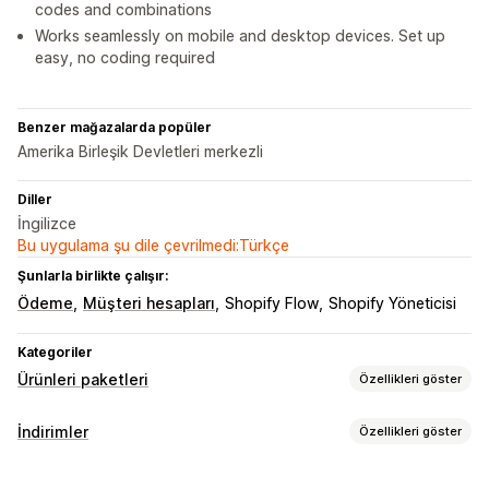
codes and combinations
Works seamlessly on mobile and desktop devices. Set up
easy, no coding required
Benzer mağazalarda popüler
Amerika Birleşik Devletleri merkezli
Diller
İngilizce
Bu uygulama şu dile çevrilmedi:Türkçe
Şunlarla birlikte çalışır:
Ödeme
Müşteri hesapları
Shopify Flow
Shopify Yöneticisi
Kategoriler
Ürünleri paketleri
Özellikleri göster
Paket türleri
İndirimler
Özellikleri göster
Hazır paketler
Çoklu paketler
Karıştır ve eşleştir paketleri
İndirim türleri
Varyasyon paketleri
Sonsuz seçenek paketleri