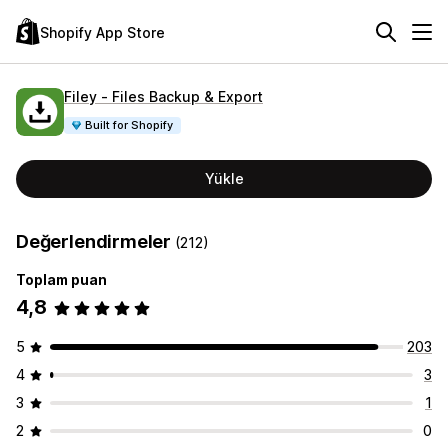
Shopify App Store
Filey ‑ Files Backup & Export
Built for Shopify
Yükle
Değerlendirmeler
(212)
Toplam puan
4,8
5
203
4
3
3
1
2
0