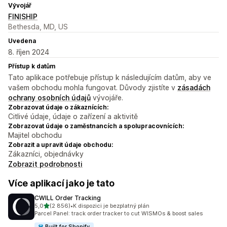
Vývojář
FINISHIP
Bethesda, MD, US
Uvedena
8. říjen 2024
Přístup k datům
Tato aplikace potřebuje přístup k následujícím datům, aby ve
vašem obchodu mohla fungovat. Důvody zjistíte v
zásadách
ochrany osobních údajů
vývojáře.
Zobrazovat údaje o zákaznících:
Citlivé údaje, údaje o zařízení a aktivitě
Zobrazovat údaje o zaměstnancích a spolupracovnících:
Majitel obchodu
Zobrazit a upravit údaje obchodu:
Zákazníci, objednávky
Zobrazit podrobnosti
Více aplikací jako je tato
CWILL Order Tracking
z 5 hvězd
5,0
(2 856)
•
K dispozici je bezplatný plán
Celkový počet recenzí: 2856
Parcel Panel: track order tracker to cut WISMOs & boost sales
Built for Shopify