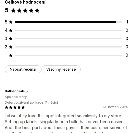
Celkové hodnocení
5
5
1
4
0
3
0
2
0
1
0
Napsat recenzi
Všechny recenze
Battlecorals
Spojené státy
Doba používání aplikace: 7 měsíci
13. květen 2025
I absolutely love this app! Integrated seamlessly to my store.
Setting up labels, singularly or in bulk, has never been easier.
And, the best part about these guys is their customer service. I