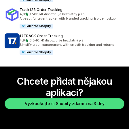
Track123 Order Tracking
z 5 hvězd
4,9
(1 568)
•
K dispozici je bezplatný plán
Celkový počet recenzí: 1568
A beautiful order tracker with branded tracking & order lookup
Built for Shopify
17TRACK Order Tracking
z 5 hvězd
4,9
(3 840)
•
K dispozici je bezplatný plán
Celkový počet recenzí: 3840
Simplify order management with smooth tracking and returns
Built for Shopify
Chcete přidat nějakou
aplikaci?
Vyzkoušejte si Shopify zdarma na 3 dny