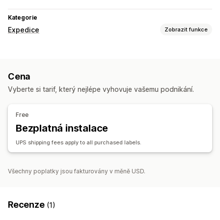
Kategorie
Expedice
Zobrazit funkce
Štítky a balení
Vytváření štítků
Přizpůsobení štítků
Hromadný tisk
Cena
Ověření adresy
Balení
Pojištění přepravy
Datum doručení
Vyberte si tarif, který nejlépe vyhovuje vašemu podnikání.
Sazby za dopravu
Řízení zásilek
Free
Synchronizace objednávek
Sledování v reálném čase
Bezplatná instalace
Značková stránka pro sledování
E-mailová oznámení
UPS shipping fees apply to all purchased labels.
Aktualizace objednávek
Analytika přepravy
Všechny poplatky jsou fakturovány v měně USD.
Recenze
(1)