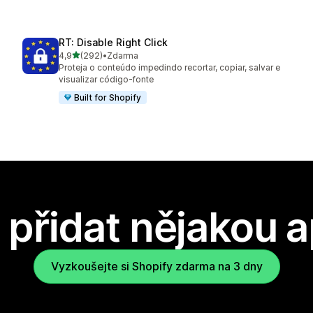
RT: Disable Right Click
z 5 hvězd
4,9
(292)
•
Zdarma
Celkový počet recenzí: 292
Proteja o conteúdo impedindo recortar, copiar, salvar e
visualizar código-fonte
Built for Shopify
přidat nějakou a
Vyzkoušejte si Shopify zdarma na 3 dny