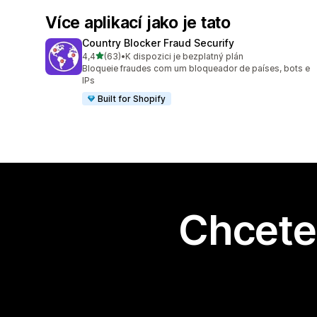
Více aplikací jako je tato
Country Blocker Fraud Securify
z 5 hvězd
4,4
(63)
•
K dispozici je bezplatný plán
Celkový počet recenzí: 63
Bloqueie fraudes com um bloqueador de países, bots e
IPs
Built for Shopify
Chcete 