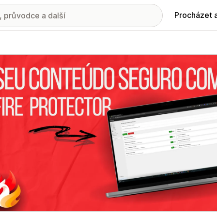
Procházet 
ie propagovaných obrázků