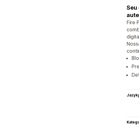
Seu 
aute
Fire 
combi
digit
Nossa
conti
Blo
Pre
Def
Jazyk
Katego