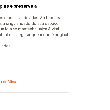
pias e preserve a
ns e cópias indevidas. Ao bloquear
 a singularidade do seu espaço
a loja se mantenha única é vital.
ual e assegurar que o que é original
jadas.
a čeština