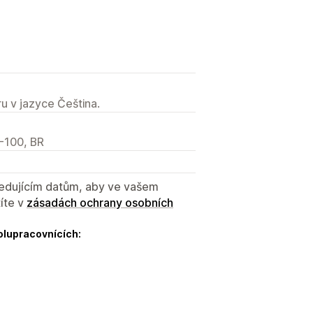
u v jazyce Čeština.
0-100, BR
sledujícím datům, aby ve vašem
íte v
zásadách ochrany osobních
olupracovnících: