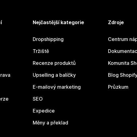
í
Nejčastější kategorie
Zdroje
Dropshipping
Centrum náp
Tržiště
Dokumentace
Recenze produktů
Komunita Sh
rava
Upselling a balíčky
Blog Shopif
E-mailový marketing
Průzkum
erze
SEO
Expedice
Měny a překlad