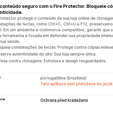
conteúdo seguro com o Fire Protector. Bloqueie có
nticidade.
Protector protege o conteúdo da sua loja online de clonage
nações de teclas, como Ctrl+C, Ctrl+U e F12, preservamos
al. Em um ambiente e-commerce competitivo, garantir que su
 ferramenta é focada em defender sua propriedade intelect
nue sendo.
queia combinações de teclas: Protege contra cópias indese
serva autenticidade do site: Sua loja sempre única.
esa contra clonagens: Estrutura e design resguardados.
y
portugalština (brazilská)
Tato aplikace není přeložena do jazyk
rie
Ochrana před krádežemi