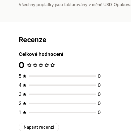
Všechny poplatky jsou fakturovány v měně USD. Opakovan
Recenze
Celkové hodnocení
0
5
0
4
0
3
0
2
0
1
0
Napsat recenzi