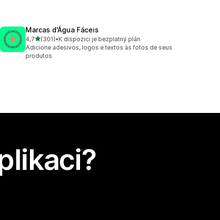
Marcas d'Água Fáceis
z 5 hvězd
4,7
(301)
•
K dispozici je bezplatný plán
Celkový počet recenzí: 301
Adicione adesivos, logos e textos às fotos de seus
produtos
plikaci?