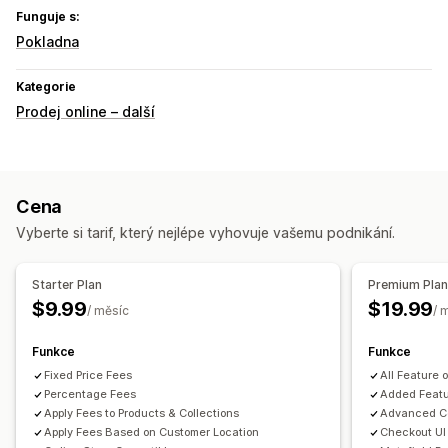
Funguje s:
Pokladna
Kategorie
Prodej online – další
Cena
Vyberte si tarif, který nejlépe vyhovuje vašemu podnikání.
Starter Plan
Premium Pla
$9.99
$19.99
/ měsíc
/ 
Funkce
Funkce
Fixed Price Fees
All Feature o
Percentage Fees
Added Featur
Apply Fees to Products & Collections
Advanced Co
Apply Fees Based on Customer Location
Checkout UI 