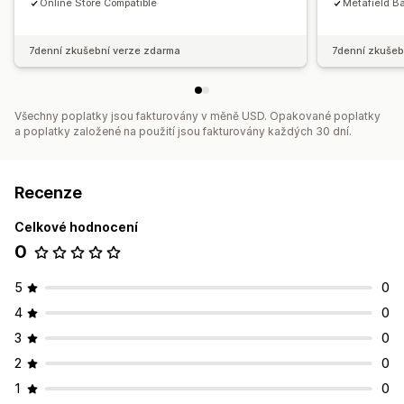
Online Store Compatible
Metafield B
7denní zkušební verze zdarma
7denní zkušeb
Všechny poplatky jsou fakturovány v měně USD. Opakované poplatky
a poplatky založené na použití jsou fakturovány každých 30 dní.
Recenze
Celkové hodnocení
0
5
0
4
0
3
0
2
0
1
0