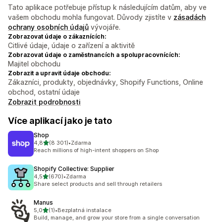
Tato aplikace potřebuje přístup k následujícím datům, aby ve
vašem obchodu mohla fungovat. Důvody zjistíte v
zásadách
ochrany osobních údajů
vývojáře.
Zobrazovat údaje o zákaznících:
Citlivé údaje, údaje o zařízení a aktivitě
Zobrazovat údaje o zaměstnancích a spolupracovnících:
Majitel obchodu
Zobrazit a upravit údaje obchodu:
Zákazníci, produkty, objednávky, Shopify Functions, Online
obchod, ostatní údaje
Zobrazit podrobnosti
Více aplikací jako je tato
Shop
z 5 hvězd
4,8
(8 301)
•
Zdarma
Celkový počet recenzí: 8301
Reach millions of high-intent shoppers on Shop
Shopify Collective: Supplier
z 5 hvězd
4,5
(670)
•
Zdarma
Celkový počet recenzí: 670
Share select products and sell through retailers
Manus
z 5 hvězd
5,0
(1)
•
Bezplatná instalace
Celkový počet recenzí: 1
Build, manage, and grow your store from a single conversation