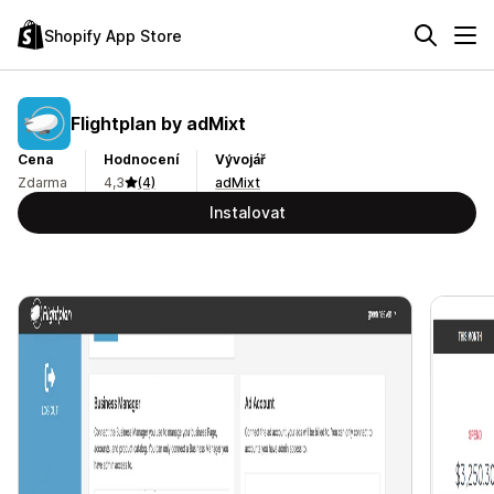
Shopify App Store
Flightplan by adMixt
Cena
Hodnocení
Vývojář
Zdarma
4,3
(4)
adMixt
Instalovat