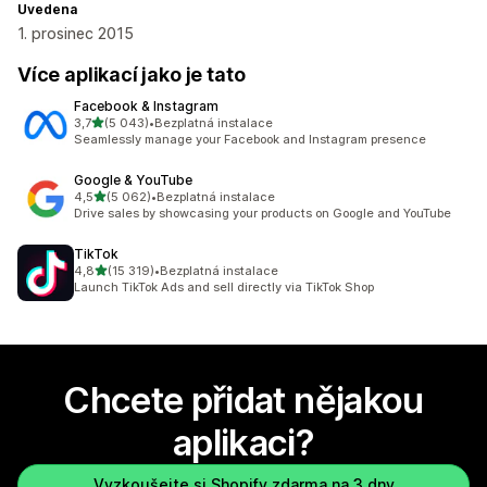
Uvedena
1. prosinec 2015
Více aplikací jako je tato
Facebook & Instagram
z 5 hvězd
3,7
(5 043)
•
Bezplatná instalace
Celkový počet recenzí: 5043
Seamlessly manage your Facebook and Instagram presence
Google & YouTube
z 5 hvězd
4,5
(5 062)
•
Bezplatná instalace
Celkový počet recenzí: 5062
Drive sales by showcasing your products on Google and YouTube
TikTok
z 5 hvězd
4,8
(15 319)
•
Bezplatná instalace
Celkový počet recenzí: 15319
Launch TikTok Ads and sell directly via TikTok Shop
Chcete přidat nějakou
aplikaci?
Vyzkoušejte si Shopify zdarma na 3 dny