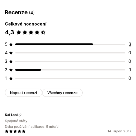
Recenze
(4)
Celkové hodnocení
4,3
5
3
4
0
3
0
2
1
1
0
Napsat recenzi
Všechny recenze
Kai Lani
Spojené státy
Doba používání aplikace: 5 měsíci
14. srpen 2017